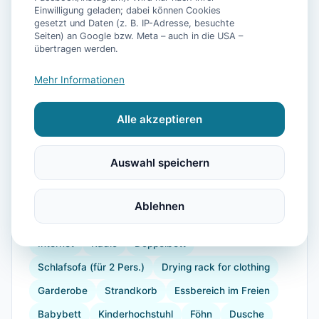
Einwilligung geladen; dabei können Cookies
gesetzt und Daten (z. B. IP-Adresse, besuchte
Seiten) an Google bzw. Meta – auch in die USA –
übertragen werden.
Mehr Informationen
📷
24
Bilder
Alle akzeptieren
Ausstattung
Auswahl speichern
WLAN
TV
Küche
Kühlschrank
Balkon
Kaffeemaschine
Herdplatte
Gefrierfach
Ablehnen
Küchenutensilien
Toaster
Staubsauger
Internet
Radio
Doppelbett
Schlafsofa (für 2 Pers.)
Drying rack for clothing
Garderobe
Strandkorb
Essbereich im Freien
Babybett
Kinderhochstuhl
Föhn
Dusche