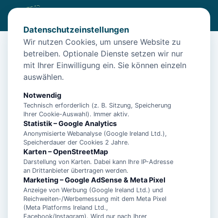
Datenschutzeinstellungen
Wir nutzen Cookies, um unsere Website zu
betreiben. Optionale Dienste setzen wir nur
Start
/
Unterkünfte
/
Wangerooge
/
"Entspannte Auszeiten: Charmante Ferienwohnung auf
mit Ihrer Einwilligung ein. Sie können einzeln
Wangerooge"
auswählen.
"Entspannte Auszeiten: Charmante
Notwendig
Ferienwohnung auf Wangerooge"
Technisch erforderlich (z. B. Sitzung, Speicherung
Ihrer Cookie-Auswahl). Immer aktiv.
26486 Wangerooge
Statistik – Google Analytics
Anonymisierte Webanalyse (Google Ireland Ltd.),
Speicherdauer der Cookies 2 Jahre.
Karten – OpenStreetMap
Darstellung von Karten. Dabei kann Ihre IP-Adresse
an Drittanbieter übertragen werden.
Marketing – Google AdSense & Meta Pixel
Anzeige von Werbung (Google Ireland Ltd.) und
Reichweiten-/Werbemessung mit dem Meta Pixel
(Meta Platforms Ireland Ltd.,
Facebook/Instagram). Wird nur nach Ihrer