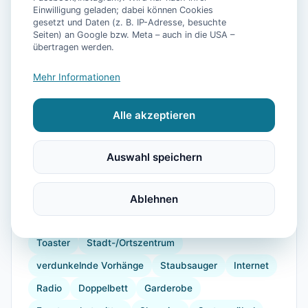
Einwilligung geladen; dabei können Cookies
gesetzt und Daten (z. B. IP-Adresse, besuchte
Seiten) an Google bzw. Meta – auch in die USA –
📷
18
Bilder
übertragen werden.
Mehr Informationen
Ausstattung
Alle akzeptieren
WLAN
TV
Heizung
Waschmaschine
Trockner
Küche
Kühlschrank
Mikrowelle
Auswahl speichern
Geschirrspüler
Terrasse
Garten
Kaffeemaschine
Herdplatte
Geschirr
Ablehnen
Gefrierfach
Küchenutensilien
Backofen
Toaster
Stadt-/Ortszentrum
verdunkelnde Vorhänge
Staubsauger
Internet
Radio
Doppelbett
Garderobe