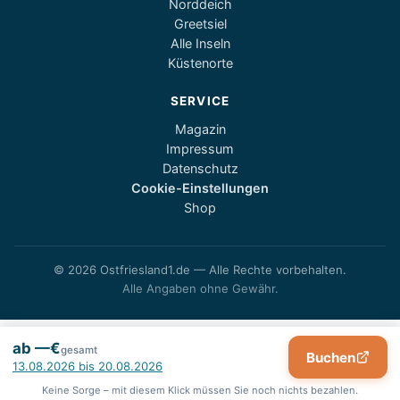
Norddeich
Greetsiel
Alle Inseln
Küstenorte
SERVICE
Magazin
Impressum
Datenschutz
Cookie-Einstellungen
Shop
© 2026 Ostfriesland1.de — Alle Rechte vorbehalten.
Alle Angaben ohne Gewähr.
ab —€
gesamt
Buchen
Keine Sorge – mit diesem Klick müssen Sie noch nichts bezahlen.