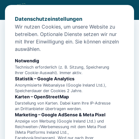
Datenschutzeinstellungen
Wir nutzen Cookies, um unsere Website zu
betreiben. Optionale Dienste setzen wir nur
Start
/
Unterkünfte
/
Norden
/
Norden: Ferienhaus Deichläufer Norddeich
mit Ihrer Einwilligung ein. Sie können einzeln
auswählen.
Norden: Ferienhaus Deichläufer
Norddeich
Notwendig
Technisch erforderlich (z. B. Sitzung, Speicherung
26506 Norden
Ihrer Cookie-Auswahl). Immer aktiv.
Statistik – Google Analytics
Anonymisierte Webanalyse (Google Ireland Ltd.),
Speicherdauer der Cookies 2 Jahre.
Karten – OpenStreetMap
Darstellung von Karten. Dabei kann Ihre IP-Adresse
an Drittanbieter übertragen werden.
Marketing – Google AdSense & Meta Pixel
Anzeige von Werbung (Google Ireland Ltd.) und
Reichweiten-/Werbemessung mit dem Meta Pixel
(Meta Platforms Ireland Ltd.,
Facebook/Instagram). Wird nur nach Ihrer