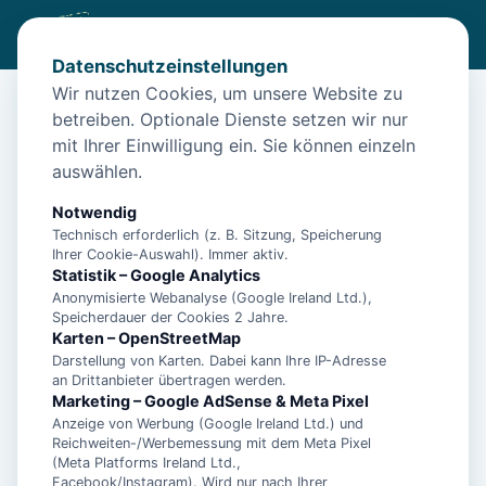
Datenschutzeinstellungen
Wir nutzen Cookies, um unsere Website zu
betreiben. Optionale Dienste setzen wir nur
Diese Unterkunft ist aktuell nicht
mit Ihrer Einwilligung ein. Sie können einzeln
buchbar
auswählen.
Wir haben Alternativen in
Neuharlingersiel
für dich.
Notwendig
Technisch erforderlich (z. B. Sitzung, Speicherung
Ihrer Cookie-Auswahl). Immer aktiv.
Unterkünfte in der Nähe
Statistik – Google Analytics
Anonymisierte Webanalyse (Google Ireland Ltd.),
Speicherdauer der Cookies 2 Jahre.
"Fischerhaus", Manuela Landmann -
Karten – OpenStreetMap
Ferienwohnung 1 - 15447
Darstellung von Karten. Dabei kann Ihre IP-Adresse
an Drittanbieter übertragen werden.
Marketing – Google AdSense & Meta Pixel
Anzeige von Werbung (Google Ireland Ltd.) und
"Haus am Leuchtturm" Einzelzimmer,
Reichweiten-/Werbemessung mit dem Meta Pixel
Landmann - Einzelzimmer - 11014
(Meta Platforms Ireland Ltd.,
Facebook/Instagram). Wird nur nach Ihrer