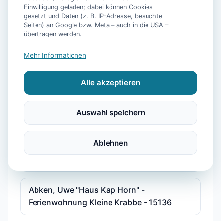
Einwilligung geladen; dabei können Cookies
"Haus am Park" Joni und Claudia Sudradjat
gesetzt und Daten (z. B. IP-Adresse, besuchte
Seiten) an Google bzw. Meta – auch in die USA –
- Ferienwohnung 2 - 15587
übertragen werden.
Mehr Informationen
"Haus Göken" Emken - Ferienwohnung 2 -
15178
Alle akzeptieren
"Kolks Huus, Seglerweg" - Ferienwohnung
Auswahl speichern
2 - 15375
Ablehnen
"Störmhuus" Rodenbäck, Silke - Wohnung
Albatros "Huus unner Lee" - 15216
Abken, Uwe "Haus Kap Horn" -
Ferienwohnung Kleine Krabbe - 15136