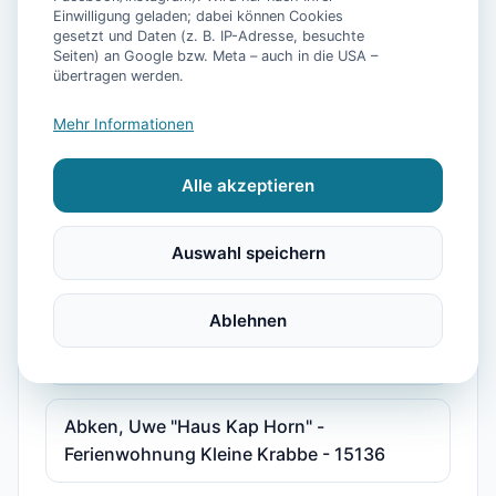
Einwilligung geladen; dabei können Cookies
"Haus am Park" Joni und Claudia Sudradjat
gesetzt und Daten (z. B. IP-Adresse, besuchte
Seiten) an Google bzw. Meta – auch in die USA –
- Ferienwohnung 2 - 15587
übertragen werden.
Mehr Informationen
"Haus Göken" Emken - Ferienwohnung 2 -
15178
Alle akzeptieren
"Kolks Huus, Seglerweg" - Ferienwohnung
Auswahl speichern
2 - 15375
Ablehnen
"Störmhuus" Rodenbäck, Silke - Wohnung
Albatros "Huus unner Lee" - 15216
Abken, Uwe "Haus Kap Horn" -
Ferienwohnung Kleine Krabbe - 15136