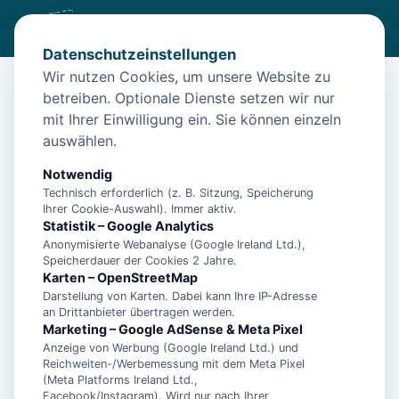
Datenschutzeinstellungen
Wir nutzen Cookies, um unsere Website zu
betreiben. Optionale Dienste setzen wir nur
Diese Unterkunft ist aktuell nicht
mit Ihrer Einwilligung ein. Sie können einzeln
buchbar
auswählen.
Wir haben Alternativen in
Neuharlingersiel
für dich.
Notwendig
Technisch erforderlich (z. B. Sitzung, Speicherung
Ihrer Cookie-Auswahl). Immer aktiv.
Unterkünfte in der Nähe
Statistik – Google Analytics
Anonymisierte Webanalyse (Google Ireland Ltd.),
Speicherdauer der Cookies 2 Jahre.
"Fischerhaus", Manuela Landmann -
Karten – OpenStreetMap
Ferienwohnung 1 - 15447
Darstellung von Karten. Dabei kann Ihre IP-Adresse
an Drittanbieter übertragen werden.
Marketing – Google AdSense & Meta Pixel
Anzeige von Werbung (Google Ireland Ltd.) und
"Haus am Leuchtturm" Einzelzimmer,
Reichweiten-/Werbemessung mit dem Meta Pixel
Landmann - Einzelzimmer - 11014
(Meta Platforms Ireland Ltd.,
Facebook/Instagram). Wird nur nach Ihrer