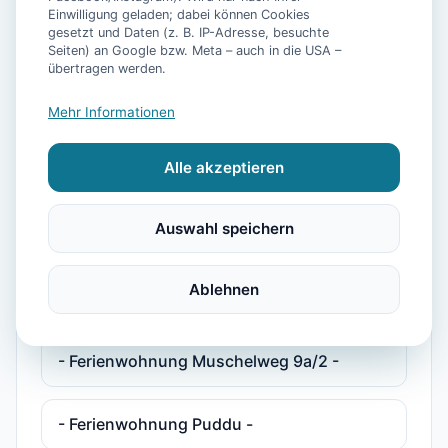
Einwilligung geladen; dabei können Cookies
gesetzt und Daten (z. B. IP-Adresse, besuchte
- Ferienhaus Pelikan -
Seiten) an Google bzw. Meta – auch in die USA –
übertragen werden.
- Ferienhaus Plesse -
Mehr Informationen
Alle akzeptieren
- Ferienhaus Plesse 2 -
Auswahl speichern
- Ferienwohnung Deichkind -
Ablehnen
- Ferienwohnung Maja -
- Ferienwohnung Muschelweg 9a/2 -
- Ferienwohnung Puddu -