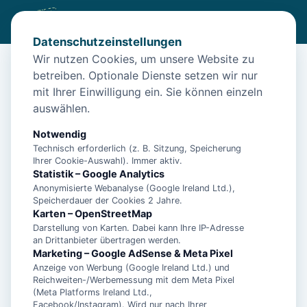
Datenschutzeinstellungen
Wir nutzen Cookies, um unsere Website zu
betreiben. Optionale Dienste setzen wir nur
Diese Unterkunft ist aktuell nicht
mit Ihrer Einwilligung ein. Sie können einzeln
buchbar
auswählen.
Wir haben Alternativen in
Norddeich
für dich.
Notwendig
Technisch erforderlich (z. B. Sitzung, Speicherung
Ihrer Cookie-Auswahl). Immer aktiv.
Unterkünfte in der Nähe
Statistik – Google Analytics
Anonymisierte Webanalyse (Google Ireland Ltd.),
Speicherdauer der Cookies 2 Jahre.
Ferienwohnung Dünenrose
Karten – OpenStreetMap
Darstellung von Karten. Dabei kann Ihre IP-Adresse
an Drittanbieter übertragen werden.
Norddeicher Perle 2
Marketing – Google AdSense & Meta Pixel
Anzeige von Werbung (Google Ireland Ltd.) und
Reichweiten-/Werbemessung mit dem Meta Pixel
(Meta Platforms Ireland Ltd.,
- Ferienhaus Bühler Quetsch -
Facebook/Instagram). Wird nur nach Ihrer