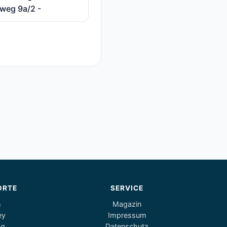
weg 9a/2 -
ORTE
SERVICE
m
Magazin
ey
Impressum
og
Datenschutz