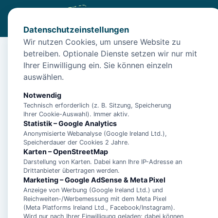
Datenschutzeinstellungen
Wir nutzen Cookies, um unsere Website zu
betreiben. Optionale Dienste setzen wir nur mit
Diese Unterkunft ist a
Ihrer Einwilligung ein. Sie können einzeln
auswählen.
Wir haben Alternativen in
Norddeich
für dich.
Notwendig
Technisch erforderlich (z. B. Sitzung, Speicherung
Unterkünfte in der 
Ihrer Cookie-Auswahl). Immer aktiv.
Statistik – Google Analytics
Anonymisierte Webanalyse (Google Ireland Ltd.),
Ferienwohnung Dün
Speicherdauer der Cookies 2 Jahre.
Karten – OpenStreetMap
Darstellung von Karten. Dabei kann Ihre IP-Adresse an
Drittanbieter übertragen werden.
Marketing – Google AdSense & Meta Pixel
- Ferienhaus Pelikan 
Anzeige von Werbung (Google Ireland Ltd.) und
Reichweiten-/Werbemessung mit dem Meta Pixel
(Meta Platforms Ireland Ltd., Facebook/Instagram).
- Ferienwohnung Dei
Wird nur nach Ihrer Einwilligung geladen; dabei können