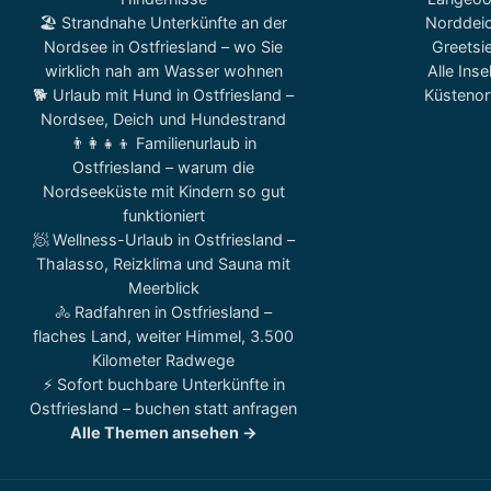
🏖️ Strandnahe Unterkünfte an der
Norddei
Nordsee in Ostfriesland – wo Sie
Greetsie
wirklich nah am Wasser wohnen
Alle Inse
🐕 Urlaub mit Hund in Ostfriesland –
Küstenor
Nordsee, Deich und Hundestrand
👨‍👩‍👧‍👦 Familienurlaub in
Ostfriesland – warum die
Nordseeküste mit Kindern so gut
funktioniert
🧖 Wellness-Urlaub in Ostfriesland –
Thalasso, Reizklima und Sauna mit
Meerblick
🚴 Radfahren in Ostfriesland –
flaches Land, weiter Himmel, 3.500
Kilometer Radwege
⚡ Sofort buchbare Unterkünfte in
Ostfriesland – buchen statt anfragen
Alle Themen ansehen →