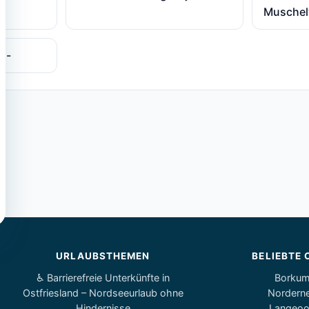
Muschel
k -
URLAUBSTHEMEN
BELIEBTE 
♿ Barrierefreie Unterkünfte in
Borku
Ostfriesland – Nordseeurlaub ohne
Nordern
Hindernisse
Langeo