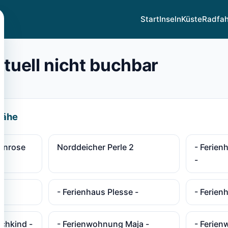
Start
Inseln
Küste
Radfa
ktuell nicht buchbar
Nähe
enrose
Norddeicher Perle 2
- Ferien
-
-
- Ferienhaus Plesse -
- Ferien
chkind -
- Ferienwohnung Maja -
- Ferie