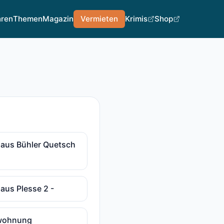
hren
Themen
Magazin
Vermieten
Krimis
Shop
haus Bühler Quetsch
haus Plesse 2 -
nwohnung