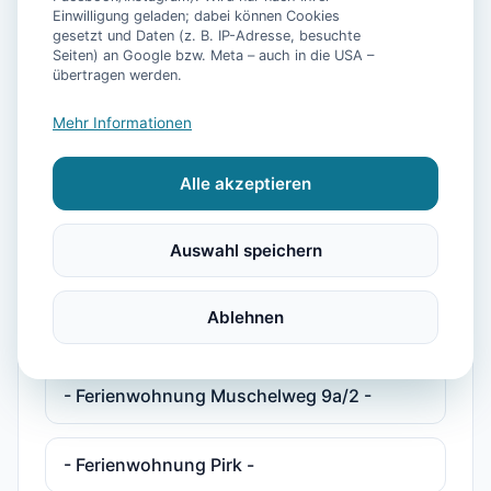
Einwilligung geladen; dabei können Cookies
gesetzt und Daten (z. B. IP-Adresse, besuchte
- Ferienhaus Pelikan -
Seiten) an Google bzw. Meta – auch in die USA –
übertragen werden.
- Ferienhaus Plesse -
Mehr Informationen
Alle akzeptieren
- Ferienhaus Plesse 2 -
Auswahl speichern
- Ferienwohnung Deichkind -
Ablehnen
- Ferienwohnung Maja -
- Ferienwohnung Muschelweg 9a/2 -
- Ferienwohnung Pirk -