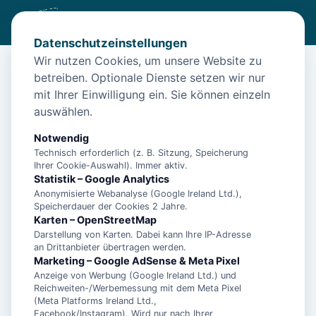
Datenschutzeinstellungen
Wir nutzen Cookies, um unsere Website zu
betreiben. Optionale Dienste setzen wir nur
Diese Unterkunft ist aktuell nicht
mit Ihrer Einwilligung ein. Sie können einzeln
buchbar
auswählen.
Wir haben Alternativen in
Norddeich
für dich.
Notwendig
Technisch erforderlich (z. B. Sitzung, Speicherung
Ihrer Cookie-Auswahl). Immer aktiv.
Unterkünfte in der Nähe
Statistik – Google Analytics
Anonymisierte Webanalyse (Google Ireland Ltd.),
Speicherdauer der Cookies 2 Jahre.
Ferienwohnung Dünenrose
Karten – OpenStreetMap
Darstellung von Karten. Dabei kann Ihre IP-Adresse
an Drittanbieter übertragen werden.
Norddeicher Perle 2
Marketing – Google AdSense & Meta Pixel
Anzeige von Werbung (Google Ireland Ltd.) und
Reichweiten-/Werbemessung mit dem Meta Pixel
(Meta Platforms Ireland Ltd.,
- Ferienhaus Bühler Quetsch -
Facebook/Instagram). Wird nur nach Ihrer