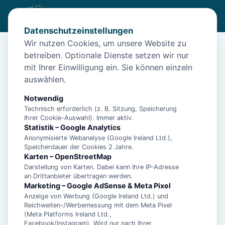
Datenschutzeinstellungen
Wir nutzen Cookies, um unsere Website zu
betreiben. Optionale Dienste setzen wir nur
Diese Unterkunft ist aktuell nicht
mit Ihrer Einwilligung ein. Sie können einzeln
buchbar
auswählen.
Wir haben Alternativen in
Norden
für dich.
Notwendig
Technisch erforderlich (z. B. Sitzung, Speicherung
Ihrer Cookie-Auswahl). Immer aktiv.
Unterkünfte in der Nähe
Statistik – Google Analytics
Anonymisierte Webanalyse (Google Ireland Ltd.),
Speicherdauer der Cookies 2 Jahre.
Ferienwohnung Dünenrose
Karten – OpenStreetMap
Darstellung von Karten. Dabei kann Ihre IP-Adresse
an Drittanbieter übertragen werden.
Norddeicher Perle 2
Marketing – Google AdSense & Meta Pixel
Anzeige von Werbung (Google Ireland Ltd.) und
Reichweiten-/Werbemessung mit dem Meta Pixel
(Meta Platforms Ireland Ltd.,
**5 Sterne Luxus Ferienhaus Arngast für 6
Facebook/Instagram). Wird nur nach Ihrer