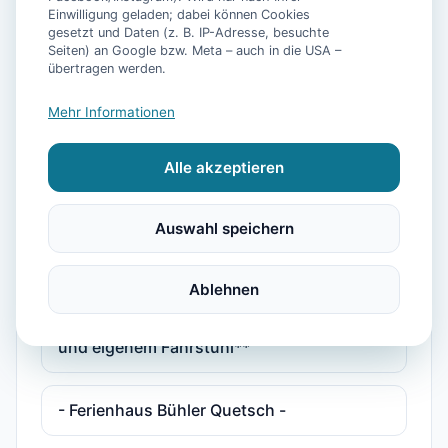
Personen mit Pool, Sauna, Fitnessraum
Einwilligung geladen; dabei können Cookies
gesetzt und Daten (z. B. IP-Adresse, besuchte
Seiten) an Google bzw. Meta – auch in die USA –
übertragen werden.
**5 Sterne Luxus Ferienhaus Arngast für 6
Personen mit Pool, Sauna, Fitnessraum
Mehr Informationen
und eigenem Fahrstuhl**
Alle akzeptieren
**Luxus Ferienhaus Voslapp für 6
Personen mit Pool, Sauna, Fitnessraum
Auswahl speichern
und eigen
Ablehnen
**Luxus Ferienhaus Voslapp für 6
Personen mit Pool, Sauna, Fitnessraum
und eigenem Fahrstuhl**
- Ferienhaus Bühler Quetsch -