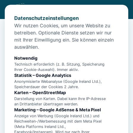
Datenschutzeinstellungen
Wir nutzen Cookies, um unsere Website zu
betreiben. Optionale Dienste setzen wir nur
Diese Unterkunft ist aktuell nicht
mit Ihrer Einwilligung ein. Sie können einzeln
buchbar
auswählen.
Wir haben Alternativen in
Norddeich
für dich.
Notwendig
Technisch erforderlich (z. B. Sitzung, Speicherung
Ihrer Cookie-Auswahl). Immer aktiv.
Unterkünfte in der Nähe
Statistik – Google Analytics
Anonymisierte Webanalyse (Google Ireland Ltd.),
Speicherdauer der Cookies 2 Jahre.
Ferienwohnung Dünenrose
Karten – OpenStreetMap
Darstellung von Karten. Dabei kann Ihre IP-Adresse
an Drittanbieter übertragen werden.
Norddeicher Perle 2
Marketing – Google AdSense & Meta Pixel
Anzeige von Werbung (Google Ireland Ltd.) und
Reichweiten-/Werbemessung mit dem Meta Pixel
(Meta Platforms Ireland Ltd.,
- Ferienhaus Bühler Quetsch -
Facebook/Instagram). Wird nur nach Ihrer