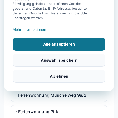
Einwilligung geladen; dabei können Cookies
gesetzt und Daten (z. B. IP-Adresse, besuchte
- Ferienhaus Pelikan -
Seiten) an Google bzw. Meta – auch in die USA –
übertragen werden.
- Ferienhaus Plesse -
Mehr Informationen
Alle akzeptieren
- Ferienhaus Plesse 2 -
Auswahl speichern
- Ferienwohnung Deichkind -
Ablehnen
- Ferienwohnung Maja -
- Ferienwohnung Muschelweg 9a/2 -
- Ferienwohnung Pirk -