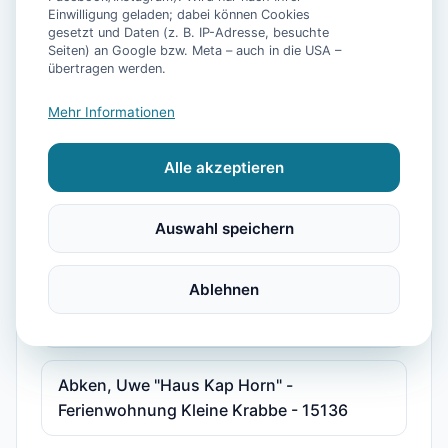
Einwilligung geladen; dabei können Cookies
"Haus am Park" Joni und Claudia Sudradjat
gesetzt und Daten (z. B. IP-Adresse, besuchte
Seiten) an Google bzw. Meta – auch in die USA –
- Ferienwohnung 2 - 15587
übertragen werden.
Mehr Informationen
"Haus Göken" Emken - Ferienwohnung 2 -
15178
Alle akzeptieren
"Kolks Huus, Seglerweg" - Ferienwohnung
Auswahl speichern
2 - 15375
Ablehnen
"Störmhuus" Rodenbäck, Silke - Wohnung
Albatros "Huus unner Lee" - 15216
Abken, Uwe "Haus Kap Horn" -
Ferienwohnung Kleine Krabbe - 15136