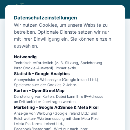
Datenschutzeinstellungen
Wir nutzen Cookies, um unsere Website zu
betreiben. Optionale Dienste setzen wir nur
Diese Unterkunft ist aktuell nicht
mit Ihrer Einwilligung ein. Sie können einzeln
buchbar
auswählen.
Wir haben Alternativen in
Neuharlingersiel
für dich.
Notwendig
Technisch erforderlich (z. B. Sitzung, Speicherung
Ihrer Cookie-Auswahl). Immer aktiv.
Unterkünfte in der Nähe
Statistik – Google Analytics
Anonymisierte Webanalyse (Google Ireland Ltd.),
Speicherdauer der Cookies 2 Jahre.
"Fischerhaus", Manuela Landmann -
Karten – OpenStreetMap
Ferienwohnung 1 - 15447
Darstellung von Karten. Dabei kann Ihre IP-Adresse
an Drittanbieter übertragen werden.
Marketing – Google AdSense & Meta Pixel
Anzeige von Werbung (Google Ireland Ltd.) und
"Haus am Leuchtturm" Einzelzimmer,
Reichweiten-/Werbemessung mit dem Meta Pixel
Landmann - Einzelzimmer - 11014
(Meta Platforms Ireland Ltd.,
Facebook/Instagram). Wird nur nach Ihrer