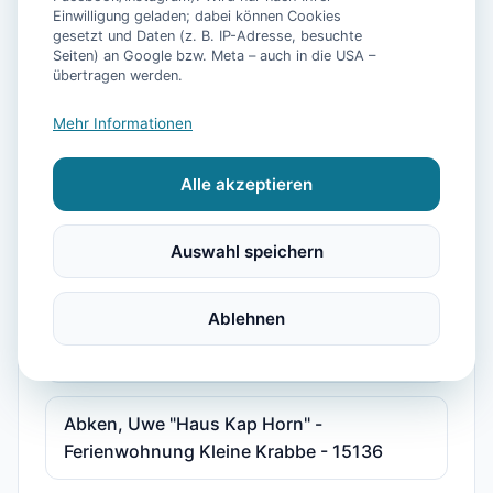
Einwilligung geladen; dabei können Cookies
"Haus am Park" Joni und Claudia Sudradjat
gesetzt und Daten (z. B. IP-Adresse, besuchte
Seiten) an Google bzw. Meta – auch in die USA –
- Ferienwohnung 2 - 15587
übertragen werden.
Mehr Informationen
"Haus Göken" Emken - Ferienwohnung 2 -
15178
Alle akzeptieren
"Kolks Huus, Seglerweg" - Ferienwohnung
Auswahl speichern
2 - 15375
Ablehnen
"Störmhuus" Rodenbäck, Silke - Wohnung
Albatros "Huus unner Lee" - 15216
Abken, Uwe "Haus Kap Horn" -
Ferienwohnung Kleine Krabbe - 15136