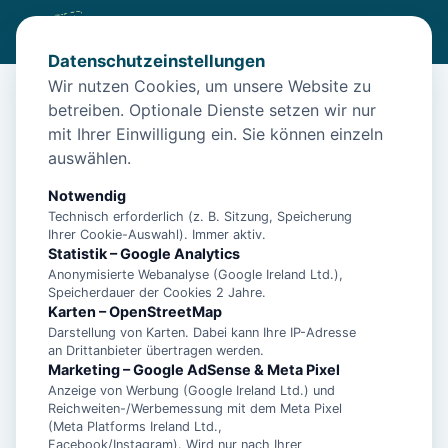
Datenschutzeinstellungen
Wir nutzen Cookies, um unsere Website zu
betreiben. Optionale Dienste setzen wir nur
Diese Unterkunft ist aktuell nicht
mit Ihrer Einwilligung ein. Sie können einzeln
buchbar
auswählen.
Wir haben Alternativen in
Neuharlingersiel
für dich.
Notwendig
Technisch erforderlich (z. B. Sitzung, Speicherung
Ihrer Cookie-Auswahl). Immer aktiv.
Unterkünfte in der Nähe
Statistik – Google Analytics
Anonymisierte Webanalyse (Google Ireland Ltd.),
Speicherdauer der Cookies 2 Jahre.
"Fischerhaus", Manuela Landmann -
Karten – OpenStreetMap
Ferienwohnung 1 - 15447
Darstellung von Karten. Dabei kann Ihre IP-Adresse
an Drittanbieter übertragen werden.
Marketing – Google AdSense & Meta Pixel
Anzeige von Werbung (Google Ireland Ltd.) und
"Haus am Leuchtturm" Einzelzimmer,
Reichweiten-/Werbemessung mit dem Meta Pixel
Landmann - Einzelzimmer - 11014
(Meta Platforms Ireland Ltd.,
Facebook/Instagram). Wird nur nach Ihrer