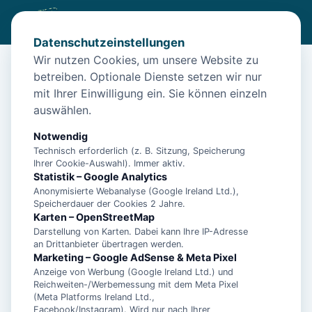
Datenschutzeinstellungen
Wir nutzen Cookies, um unsere Website zu
betreiben. Optionale Dienste setzen wir nur
Diese Unterkunft ist aktuell nicht
mit Ihrer Einwilligung ein. Sie können einzeln
buchbar
auswählen.
Wir haben Alternativen in
Norddeich
für dich.
Notwendig
Technisch erforderlich (z. B. Sitzung, Speicherung
Ihrer Cookie-Auswahl). Immer aktiv.
Unterkünfte in der Nähe
Statistik – Google Analytics
Anonymisierte Webanalyse (Google Ireland Ltd.),
Speicherdauer der Cookies 2 Jahre.
Ferienwohnung Dünenrose
Karten – OpenStreetMap
Darstellung von Karten. Dabei kann Ihre IP-Adresse
an Drittanbieter übertragen werden.
Norddeicher Perle 2
Marketing – Google AdSense & Meta Pixel
Anzeige von Werbung (Google Ireland Ltd.) und
Reichweiten-/Werbemessung mit dem Meta Pixel
(Meta Platforms Ireland Ltd.,
- Ferienhaus Bühler Quetsch -
Facebook/Instagram). Wird nur nach Ihrer