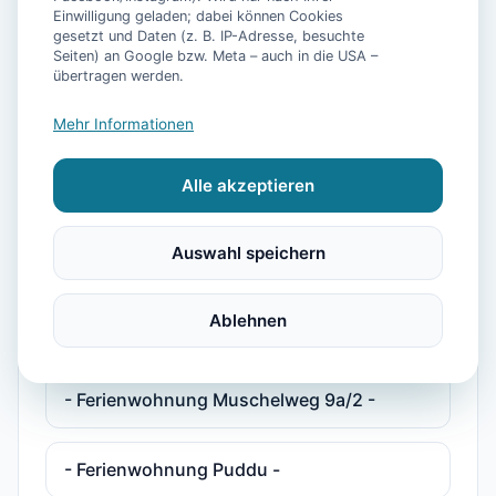
Einwilligung geladen; dabei können Cookies
gesetzt und Daten (z. B. IP-Adresse, besuchte
- Ferienhaus Pelikan -
Seiten) an Google bzw. Meta – auch in die USA –
übertragen werden.
- Ferienhaus Plesse -
Mehr Informationen
Alle akzeptieren
- Ferienhaus Plesse 2 -
Auswahl speichern
- Ferienwohnung Deichkind -
Ablehnen
- Ferienwohnung Maja -
- Ferienwohnung Muschelweg 9a/2 -
- Ferienwohnung Puddu -