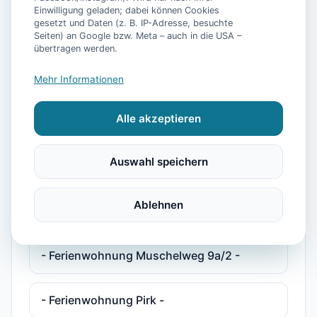
Einwilligung geladen; dabei können Cookies
gesetzt und Daten (z. B. IP-Adresse, besuchte
- Ferienhaus Pelikan -
Seiten) an Google bzw. Meta – auch in die USA –
übertragen werden.
- Ferienhaus Plesse -
Mehr Informationen
Alle akzeptieren
- Ferienhaus Plesse 2 -
Auswahl speichern
- Ferienwohnung Deichkind -
Ablehnen
- Ferienwohnung Maja -
- Ferienwohnung Muschelweg 9a/2 -
- Ferienwohnung Pirk -