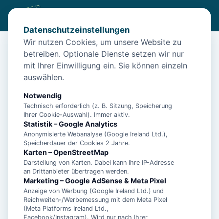
Datenschutzeinstellungen
Wir nutzen Cookies, um unsere Website zu
betreiben. Optionale Dienste setzen wir nur
Diese Unterkunft ist aktuell nicht
mit Ihrer Einwilligung ein. Sie können einzeln
buchbar
auswählen.
Wir haben Alternativen in
Norden
für dich.
Notwendig
Technisch erforderlich (z. B. Sitzung, Speicherung
Ihrer Cookie-Auswahl). Immer aktiv.
Unterkünfte in der Nähe
Statistik – Google Analytics
Anonymisierte Webanalyse (Google Ireland Ltd.),
Speicherdauer der Cookies 2 Jahre.
Ferienwohnung Dünenrose
Karten – OpenStreetMap
Darstellung von Karten. Dabei kann Ihre IP-Adresse
an Drittanbieter übertragen werden.
Norddeicher Perle 2
Marketing – Google AdSense & Meta Pixel
Anzeige von Werbung (Google Ireland Ltd.) und
Reichweiten-/Werbemessung mit dem Meta Pixel
(Meta Platforms Ireland Ltd.,
- Ferienhaus Bühler Quetsch -
Facebook/Instagram). Wird nur nach Ihrer