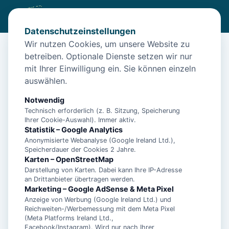
Datenschutzeinstellungen
Wir nutzen Cookies, um unsere Website zu
betreiben. Optionale Dienste setzen wir nur
Diese Unterkunft ist aktuell nicht
mit Ihrer Einwilligung ein. Sie können einzeln
buchbar
auswählen.
Wir haben Alternativen in
Norden
für dich.
Notwendig
Technisch erforderlich (z. B. Sitzung, Speicherung
Ihrer Cookie-Auswahl). Immer aktiv.
Unterkünfte in der Nähe
Statistik – Google Analytics
Anonymisierte Webanalyse (Google Ireland Ltd.),
Speicherdauer der Cookies 2 Jahre.
Ferienwohnung Dünenrose
Karten – OpenStreetMap
Darstellung von Karten. Dabei kann Ihre IP-Adresse
an Drittanbieter übertragen werden.
Norddeicher Perle 2
Marketing – Google AdSense & Meta Pixel
Anzeige von Werbung (Google Ireland Ltd.) und
Reichweiten-/Werbemessung mit dem Meta Pixel
(Meta Platforms Ireland Ltd.,
- Ferienhaus Bühler Quetsch -
Facebook/Instagram). Wird nur nach Ihrer