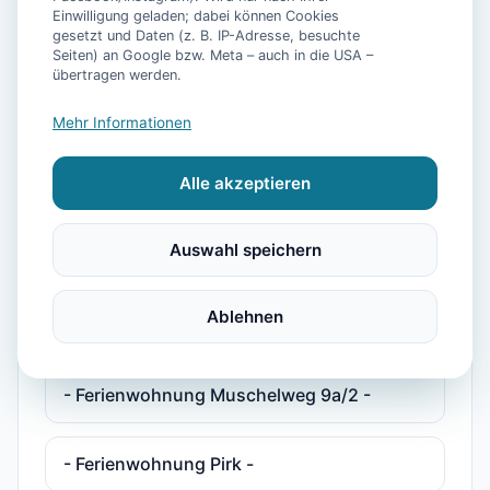
Einwilligung geladen; dabei können Cookies
gesetzt und Daten (z. B. IP-Adresse, besuchte
- Ferienhaus Pelikan -
Seiten) an Google bzw. Meta – auch in die USA –
übertragen werden.
- Ferienhaus Plesse -
Mehr Informationen
Alle akzeptieren
- Ferienhaus Plesse 2 -
Auswahl speichern
- Ferienwohnung Deichkind -
Ablehnen
- Ferienwohnung Maja -
- Ferienwohnung Muschelweg 9a/2 -
- Ferienwohnung Pirk -