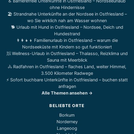
♿ Barrierefreie Unterkünfte in Ostfriesland – Nordseeurlaub
ohne Hindernisse
🏖️ Strandnahe Unterkünfte an der Nordsee in Ostfriesland –
wo Sie wirklich nah am Wasser wohnen
🐕 Urlaub mit Hund in Ostfriesland – Nordsee, Deich und
Hundestrand
👨‍👩‍👧‍👦 Familienurlaub in Ostfriesland – warum die
Nordseeküste mit Kindern so gut funktioniert
🧖 Wellness-Urlaub in Ostfriesland – Thalasso, Reizklima und
Sauna mit Meerblick
🚴 Radfahren in Ostfriesland – flaches Land, weiter Himmel,
3.500 Kilometer Radwege
⚡ Sofort buchbare Unterkünfte in Ostfriesland – buchen statt
anfragen
Alle Themen ansehen →
BELIEBTE ORTE
Borkum
Norderney
Langeoog