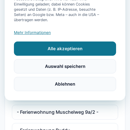
- Ferienhaus Bühler Quetsch -
Einwilligung geladen; dabei können Cookies
gesetzt und Daten (z. B. IP-Adresse, besuchte
Seiten) an Google bzw. Meta – auch in die USA –
übertragen werden.
- Ferienhaus Pelikan -
Mehr Informationen
- Ferienhaus Plesse -
Alle akzeptieren
- Ferienhaus Plesse 2 -
Auswahl speichern
- Ferienwohnung Deichkind -
Ablehnen
- Ferienwohnung Maja -
- Ferienwohnung Muschelweg 9a/2 -