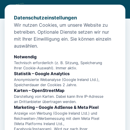
Datenschutzeinstellungen
Wir nutzen Cookies, um unsere Website zu
betreiben. Optionale Dienste setzen wir nur
Diese Unterkunft ist aktuell nicht
mit Ihrer Einwilligung ein. Sie können einzeln
buchbar
auswählen.
Wir haben Alternativen in
Norden - OT Norddeich
für
Notwendig
dich.
Technisch erforderlich (z. B. Sitzung, Speicherung
Ihrer Cookie-Auswahl). Immer aktiv.
Statistik – Google Analytics
Unterkünfte in der Nähe
Anonymisierte Webanalyse (Google Ireland Ltd.),
Speicherdauer der Cookies 2 Jahre.
Karten – OpenStreetMap
Ferienwohnung Dünenrose
Darstellung von Karten. Dabei kann Ihre IP-Adresse
an Drittanbieter übertragen werden.
Marketing – Google AdSense & Meta Pixel
Anzeige von Werbung (Google Ireland Ltd.) und
Norddeicher Perle 2
Reichweiten-/Werbemessung mit dem Meta Pixel
(Meta Platforms Ireland Ltd.,
Facebook/Instagram). Wird nur nach Ihrer