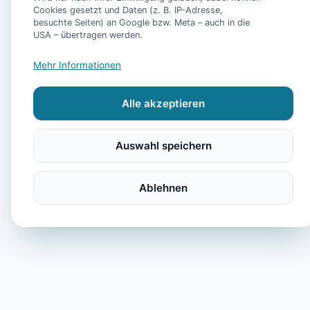
Cookies gesetzt und Daten (z. B. IP-Adresse,
besuchte Seiten) an Google bzw. Meta – auch in die
USA – übertragen werden.
Abken, Uwe "Haus K
- Ferienwohnung Kle
Mehr Informationen
Krabbe - 15136
Alle akzeptieren
Apartment 8 - Haus
Wattenmeer in
Auswahl speichern
Neuharlingersiel
Ablehnen