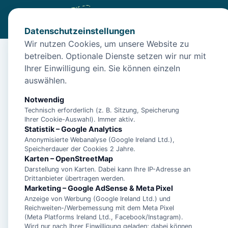
Datenschutzeinstellungen
Wir nutzen Cookies, um unsere Website zu
betreiben. Optionale Dienste setzen wir nur mit
Diese Unterkunft ist a
Ihrer Einwilligung ein. Sie können einzeln
auswählen.
Wir haben Alternativen in
Neuharlingersiel
für 
Notwendig
Technisch erforderlich (z. B. Sitzung, Speicherung
Unterkünfte in der 
Ihrer Cookie-Auswahl). Immer aktiv.
Statistik – Google Analytics
Anonymisierte Webanalyse (Google Ireland Ltd.),
"Fischerhaus", Manu
Speicherdauer der Cookies 2 Jahre.
Karten – OpenStreetMap
Landmann - Ferien
Darstellung von Karten. Dabei kann Ihre IP-Adresse an
1 - 15447
Drittanbieter übertragen werden.
Marketing – Google AdSense & Meta Pixel
Anzeige von Werbung (Google Ireland Ltd.) und
"Haus Göken" Emken
Reichweiten-/Werbemessung mit dem Meta Pixel
Ferienwohnung 2 - 
(Meta Platforms Ireland Ltd., Facebook/Instagram).
Wird nur nach Ihrer Einwilligung geladen; dabei können