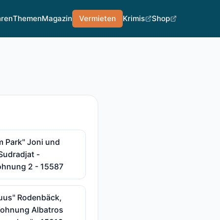
hren
Themen
Magazin
Vermieten
Krimis
Shop
 Park" Joni und
Sudradjat -
ohnung 2 - 15587
uus" Rodenbäck,
Wohnung Albatros