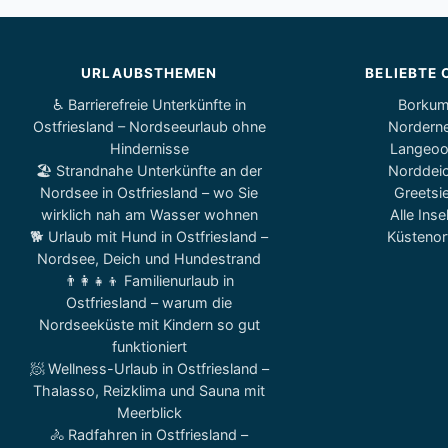
URLAUBSTHEMEN
BELIEBTE 
♿ Barrierefreie Unterkünfte in
Borku
Ostfriesland – Nordseeurlaub ohne
Nordern
Hindernisse
Langeo
🏖️ Strandnahe Unterkünfte an der
Norddei
Nordsee in Ostfriesland – wo Sie
Greetsie
wirklich nah am Wasser wohnen
Alle Inse
🐕 Urlaub mit Hund in Ostfriesland –
Küstenor
Nordsee, Deich und Hundestrand
👨‍👩‍👧‍👦 Familienurlaub in
Ostfriesland – warum die
Nordseeküste mit Kindern so gut
funktioniert
🧖 Wellness-Urlaub in Ostfriesland –
Thalasso, Reizklima und Sauna mit
Meerblick
🚴 Radfahren in Ostfriesland –