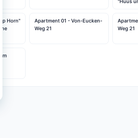
"Huus un
ap Horn"
Apartment 01 - Von-Eucken-
Apartme
ine
Weg 21
Weg 21
 Am