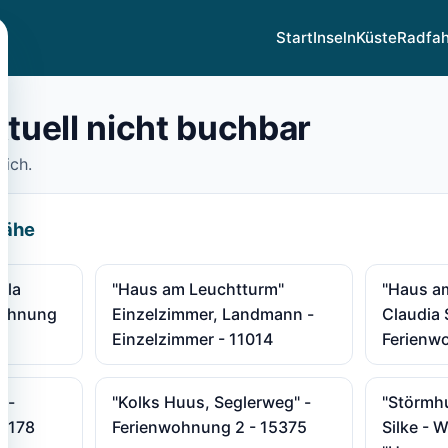
Start
Inseln
Küste
Radfa
ktuell nicht buchbar
dich.
Nähe
ela
"Haus am Leuchtturm"
"Haus am
wohnung
Einzelzimmer, Landmann -
Claudia 
Einzelzimmer - 11014
Ferienw
 -
"Kolks Huus, Seglerweg" -
"Störmh
15178
Ferienwohnung 2 - 15375
Silke - 