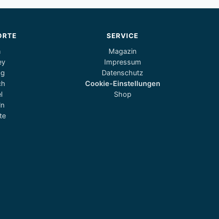
ORTE
SERVICE
m
Magazin
ey
Impressum
og
Datenschutz
ch
Cookie-Einstellungen
l
Shop
ln
te