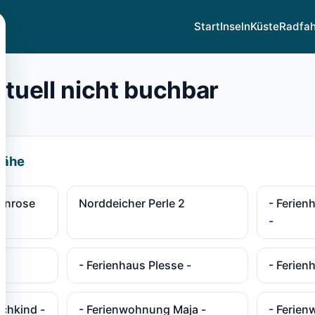
Start
Inseln
Küste
Radfa
ktuell nicht buchbar
Nähe
enrose
Norddeicher Perle 2
- Ferien
-
-
- Ferienhaus Plesse -
- Ferien
chkind -
- Ferienwohnung Maja -
- Ferie