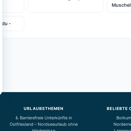
Muschel
ddu -
URLAUBSTHEMEN
BELIEBTE 
♿ Barrierefreie Unterkünfte in
Borku
Ostfriesland – Nordseeurlaub ohne
Nordern
Hindernisse
Langeo