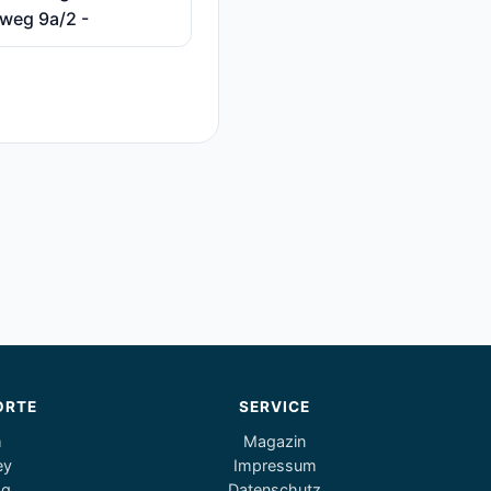
weg 9a/2 -
ORTE
SERVICE
m
Magazin
ey
Impressum
og
Datenschutz