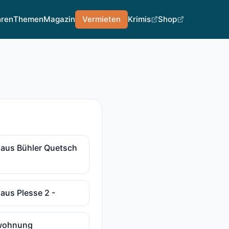
hren
Themen
Magazin
Vermieten
Krimis
Shop
haus Bühler Quetsch
haus Plesse 2 -
nwohnung