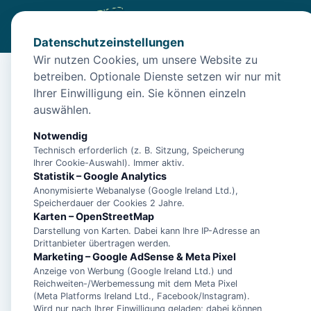
Datenschutzeinstellungen
Wir nutzen Cookies, um unsere Website zu
betreiben. Optionale Dienste setzen wir nur mit
Diese Unterkunft ist a
Ihrer Einwilligung ein. Sie können einzeln
auswählen.
Wir haben Alternativen in
Norddeich
für dich.
Notwendig
Technisch erforderlich (z. B. Sitzung, Speicherung
Unterkünfte in der 
Ihrer Cookie-Auswahl). Immer aktiv.
Statistik – Google Analytics
Anonymisierte Webanalyse (Google Ireland Ltd.),
Ferienwohnung Dün
Speicherdauer der Cookies 2 Jahre.
Karten – OpenStreetMap
Darstellung von Karten. Dabei kann Ihre IP-Adresse an
Drittanbieter übertragen werden.
Marketing – Google AdSense & Meta Pixel
- Ferienhaus Pelikan 
Anzeige von Werbung (Google Ireland Ltd.) und
Reichweiten-/Werbemessung mit dem Meta Pixel
(Meta Platforms Ireland Ltd., Facebook/Instagram).
- Ferienwohnung Dei
Wird nur nach Ihrer Einwilligung geladen; dabei können