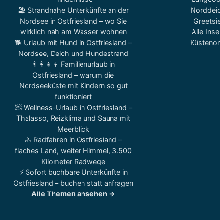
🏖️ Strandnahe Unterkünfte an der
Norddei
Nordsee in Ostfriesland – wo Sie
Greetsie
wirklich nah am Wasser wohnen
Alle Inse
🐕 Urlaub mit Hund in Ostfriesland –
Küstenor
Nordsee, Deich und Hundestrand
👨‍👩‍👧‍👦 Familienurlaub in
Ostfriesland – warum die
Nordseeküste mit Kindern so gut
funktioniert
🧖 Wellness-Urlaub in Ostfriesland –
Thalasso, Reizklima und Sauna mit
Meerblick
🚴 Radfahren in Ostfriesland –
flaches Land, weiter Himmel, 3.500
Kilometer Radwege
⚡ Sofort buchbare Unterkünfte in
Ostfriesland – buchen statt anfragen
Alle Themen ansehen →