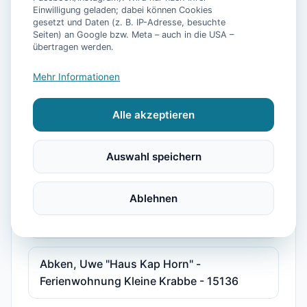
Einwilligung geladen; dabei können Cookies
"Haus am Park" Joni und Claudia Sudradjat
gesetzt und Daten (z. B. IP-Adresse, besuchte
Seiten) an Google bzw. Meta – auch in die USA –
- Ferienwohnung 2 - 15587
übertragen werden.
Mehr Informationen
"Haus Göken" Emken - Ferienwohnung 2 -
15178
Alle akzeptieren
"Kolks Huus, Seglerweg" - Ferienwohnung
Auswahl speichern
2 - 15375
Ablehnen
"Störmhuus" Rodenbäck, Silke - Wohnung
Albatros "Huus unner Lee" - 15216
Abken, Uwe "Haus Kap Horn" -
Ferienwohnung Kleine Krabbe - 15136