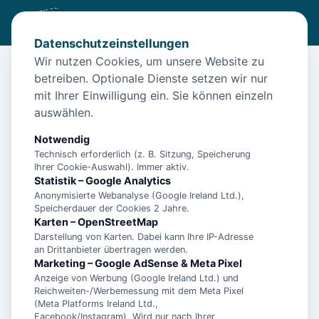
Datenschutzeinstellungen
Wir nutzen Cookies, um unsere Website zu
betreiben. Optionale Dienste setzen wir nur
Diese Unterkunft ist aktuell nicht
mit Ihrer Einwilligung ein. Sie können einzeln
buchbar
auswählen.
Wir haben Alternativen in
Neuharlingersiel
für dich.
Notwendig
Technisch erforderlich (z. B. Sitzung, Speicherung
Ihrer Cookie-Auswahl). Immer aktiv.
Unterkünfte in der Nähe
Statistik – Google Analytics
Anonymisierte Webanalyse (Google Ireland Ltd.),
Speicherdauer der Cookies 2 Jahre.
"Fischerhaus", Manuela Landmann -
Karten – OpenStreetMap
Ferienwohnung 1 - 15447
Darstellung von Karten. Dabei kann Ihre IP-Adresse
an Drittanbieter übertragen werden.
Marketing – Google AdSense & Meta Pixel
Anzeige von Werbung (Google Ireland Ltd.) und
"Haus am Leuchtturm" Einzelzimmer,
Reichweiten-/Werbemessung mit dem Meta Pixel
Landmann - Einzelzimmer - 11014
(Meta Platforms Ireland Ltd.,
Facebook/Instagram). Wird nur nach Ihrer