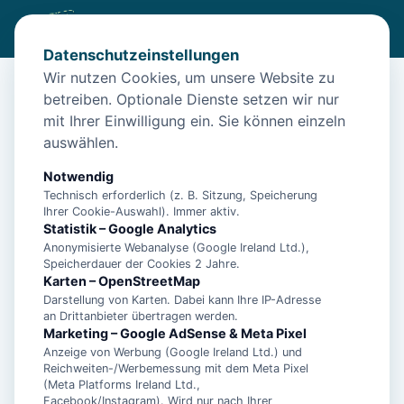
Datenschutzeinstellungen
Wir nutzen Cookies, um unsere Website zu
betreiben. Optionale Dienste setzen wir nur
Diese Unterkunft ist aktuell nicht
mit Ihrer Einwilligung ein. Sie können einzeln
buchbar
auswählen.
Wir haben Alternativen in
Neuharlingersiel
für dich.
Notwendig
Technisch erforderlich (z. B. Sitzung, Speicherung
Ihrer Cookie-Auswahl). Immer aktiv.
Unterkünfte in der Nähe
Statistik – Google Analytics
Anonymisierte Webanalyse (Google Ireland Ltd.),
Speicherdauer der Cookies 2 Jahre.
"Fischerhaus", Manuela Landmann -
Karten – OpenStreetMap
Ferienwohnung 1 - 15447
Darstellung von Karten. Dabei kann Ihre IP-Adresse
an Drittanbieter übertragen werden.
Marketing – Google AdSense & Meta Pixel
Anzeige von Werbung (Google Ireland Ltd.) und
"Haus am Leuchtturm" Einzelzimmer,
Reichweiten-/Werbemessung mit dem Meta Pixel
Landmann - Einzelzimmer - 11014
(Meta Platforms Ireland Ltd.,
Facebook/Instagram). Wird nur nach Ihrer