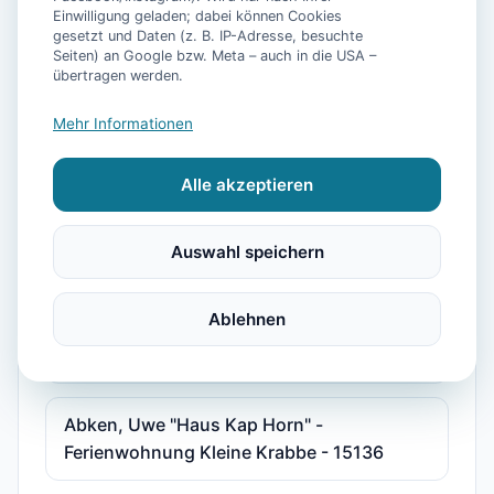
Einwilligung geladen; dabei können Cookies
"Haus am Park" Joni und Claudia Sudradjat
gesetzt und Daten (z. B. IP-Adresse, besuchte
Seiten) an Google bzw. Meta – auch in die USA –
- Ferienwohnung 2 - 15587
übertragen werden.
Mehr Informationen
"Haus Göken" Emken - Ferienwohnung 2 -
15178
Alle akzeptieren
"Kolks Huus, Seglerweg" - Ferienwohnung
Auswahl speichern
2 - 15375
Ablehnen
"Störmhuus" Rodenbäck, Silke - Wohnung
Albatros "Huus unner Lee" - 15216
Abken, Uwe "Haus Kap Horn" -
Ferienwohnung Kleine Krabbe - 15136