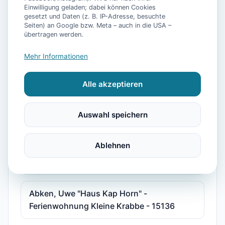
Einwilligung geladen; dabei können Cookies
"Haus am Park" Joni und Claudia Sudradjat
gesetzt und Daten (z. B. IP-Adresse, besuchte
Seiten) an Google bzw. Meta – auch in die USA –
- Ferienwohnung 2 - 15587
übertragen werden.
Mehr Informationen
"Haus Göken" Emken - Ferienwohnung 2 -
15178
Alle akzeptieren
"Kolks Huus, Seglerweg" - Ferienwohnung
Auswahl speichern
2 - 15375
Ablehnen
"Störmhuus" Rodenbäck, Silke - Wohnung
Albatros "Huus unner Lee" - 15216
Abken, Uwe "Haus Kap Horn" -
Ferienwohnung Kleine Krabbe - 15136