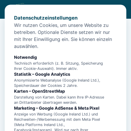
Datenschutzeinstellungen
Wir nutzen Cookies, um unsere Website zu
betreiben. Optionale Dienste setzen wir nur
Diese Unterkunft ist aktuell nicht
mit Ihrer Einwilligung ein. Sie können einzeln
buchbar
auswählen.
Wir haben Alternativen in
Neuharlingersiel
für dich.
Notwendig
Technisch erforderlich (z. B. Sitzung, Speicherung
Ihrer Cookie-Auswahl). Immer aktiv.
Unterkünfte in der Nähe
Statistik – Google Analytics
Anonymisierte Webanalyse (Google Ireland Ltd.),
Speicherdauer der Cookies 2 Jahre.
"Fischerhaus", Manuela Landmann -
Karten – OpenStreetMap
Ferienwohnung 1 - 15447
Darstellung von Karten. Dabei kann Ihre IP-Adresse
an Drittanbieter übertragen werden.
Marketing – Google AdSense & Meta Pixel
Anzeige von Werbung (Google Ireland Ltd.) und
"Haus am Leuchtturm" Einzelzimmer,
Reichweiten-/Werbemessung mit dem Meta Pixel
Landmann - Einzelzimmer - 11014
(Meta Platforms Ireland Ltd.,
Facebook/Instagram). Wird nur nach Ihrer