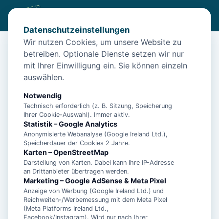
Datenschutzeinstellungen
Wir nutzen Cookies, um unsere Website zu
betreiben. Optionale Dienste setzen wir nur
Diese Unterkunft ist aktuell nicht
mit Ihrer Einwilligung ein. Sie können einzeln
buchbar
auswählen.
Wir haben Alternativen in
Norddeich
für dich.
Notwendig
Technisch erforderlich (z. B. Sitzung, Speicherung
Ihrer Cookie-Auswahl). Immer aktiv.
Unterkünfte in der Nähe
Statistik – Google Analytics
Anonymisierte Webanalyse (Google Ireland Ltd.),
Speicherdauer der Cookies 2 Jahre.
Ferienwohnung Dünenrose
Karten – OpenStreetMap
Darstellung von Karten. Dabei kann Ihre IP-Adresse
an Drittanbieter übertragen werden.
Norddeicher Perle 2
Marketing – Google AdSense & Meta Pixel
Anzeige von Werbung (Google Ireland Ltd.) und
Reichweiten-/Werbemessung mit dem Meta Pixel
(Meta Platforms Ireland Ltd.,
- Ferienhaus Bühler Quetsch -
Facebook/Instagram). Wird nur nach Ihrer