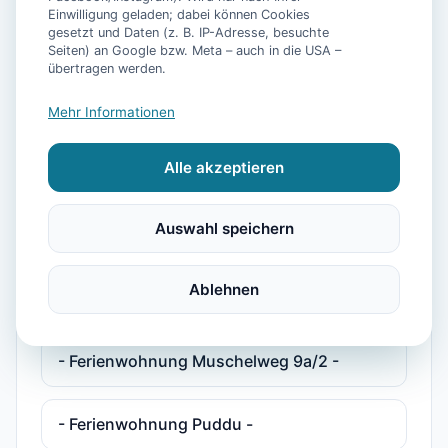
Einwilligung geladen; dabei können Cookies
gesetzt und Daten (z. B. IP-Adresse, besuchte
- Ferienhaus Pelikan -
Seiten) an Google bzw. Meta – auch in die USA –
übertragen werden.
- Ferienhaus Plesse -
Mehr Informationen
Alle akzeptieren
- Ferienhaus Plesse 2 -
Auswahl speichern
- Ferienwohnung Deichkind -
Ablehnen
- Ferienwohnung Maja -
- Ferienwohnung Muschelweg 9a/2 -
- Ferienwohnung Puddu -