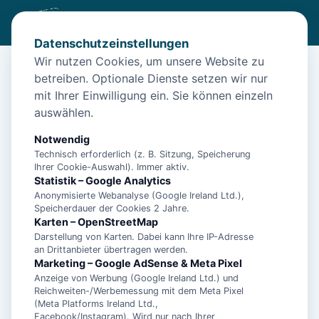
Datenschutzeinstellungen
Wir nutzen Cookies, um unsere Website zu
betreiben. Optionale Dienste setzen wir nur
Start
/
Unterkünfte
/
Norden
/
Ferienwohnung Mali für 4 Pers. – Norden
mit Ihrer Einwilligung ein. Sie können einzeln
auswählen.
Ferienwohnung Mali für 4 Pers. –
Norden
Notwendig
Technisch erforderlich (z. B. Sitzung, Speicherung
26506 Norden
Ihrer Cookie-Auswahl). Immer aktiv.
Statistik – Google Analytics
Anonymisierte Webanalyse (Google Ireland Ltd.),
Speicherdauer der Cookies 2 Jahre.
Karten – OpenStreetMap
Darstellung von Karten. Dabei kann Ihre IP-Adresse
an Drittanbieter übertragen werden.
Marketing – Google AdSense & Meta Pixel
Anzeige von Werbung (Google Ireland Ltd.) und
Reichweiten-/Werbemessung mit dem Meta Pixel
(Meta Platforms Ireland Ltd.,
Facebook/Instagram). Wird nur nach Ihrer