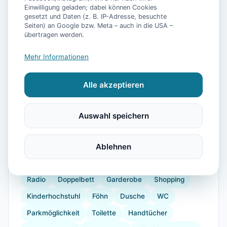
Einwilligung geladen; dabei können Cookies
gesetzt und Daten (z. B. IP-Adresse, besuchte
Seiten) an Google bzw. Meta – auch in die USA –
übertragen werden.
📷
24
Bilder
Mehr Informationen
Alle akzeptieren
Ausstattung
WLAN
TV
Waschmaschine
Küche
Auswahl speichern
Kühlschrank
Geschirrspüler
Balkon
Kinderbett
Kaffeemaschine
Ablehnen
Herdplatte
Geschirr
Gefrierfach
Backofen
Toaster
Radio
Doppelbett
Garderobe
Shopping
Kinderhochstuhl
Föhn
Dusche
WC
Parkmöglichkeit
Toilette
Handtücher