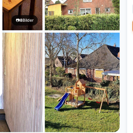
📷
8
Bilder