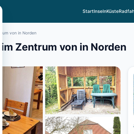
Start
Inseln
Küste
Radfa
trum von in Norden
im Zentrum von in Norden