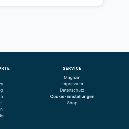
ORTE
SERVICE
m
Magazin
ey
Impressum
og
Datenschutz
ch
Cookie-Einstellungen
l
Shop
ln
te