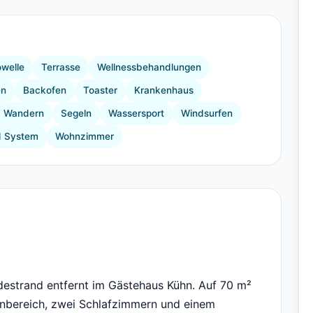
+3 Bilder
owelle
Terrasse
Wellnessbehandlungen
en
Backofen
Toaster
Krankenhaus
Wandern
Segeln
Wassersport
Windsurfen
 System
Wohnzimmer
estrand entfernt im Gästehaus Kühn. Auf 70 m²
hnbereich, zwei Schlafzimmern und einem