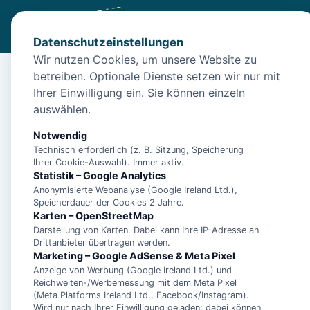
Datenschutzeinstellungen
Wir nutzen Cookies, um unsere Website zu
betreiben. Optionale Dienste setzen wir nur mit
Start
/
Unterkünfte
/
Norden
/
große Ferienwohnung im Zen
Ihrer Einwilligung ein. Sie können einzeln
große Ferienwohnung 
auswählen.
26506 Norden
Notwendig
Technisch erforderlich (z. B. Sitzung, Speicherung
Ihrer Cookie-Auswahl). Immer aktiv.
Statistik – Google Analytics
Anonymisierte Webanalyse (Google Ireland Ltd.),
Speicherdauer der Cookies 2 Jahre.
Karten – OpenStreetMap
Darstellung von Karten. Dabei kann Ihre IP-Adresse an
Drittanbieter übertragen werden.
Marketing – Google AdSense & Meta Pixel
Anzeige von Werbung (Google Ireland Ltd.) und
Reichweiten-/Werbemessung mit dem Meta Pixel
(Meta Platforms Ireland Ltd., Facebook/Instagram).
Wird nur nach Ihrer Einwilligung geladen; dabei können