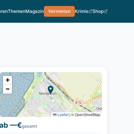
hren
Themen
Magazin
Vermieten
Krimis
Shop
+
−
Leaflet
|
© OpenStreetMap
ab —€
gesamt