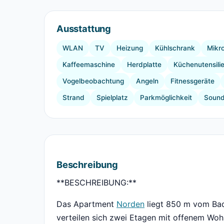
Ausstattung
WLAN
TV
Heizung
Kühlschrank
Mikr
Kaffeemaschine
Herdplatte
Küchenutensili
Vogelbeobachtung
Angeln
Fitnessgeräte
Strand
Spielplatz
Parkmöglichkeit
Sound
Beschreibung
**BESCHREIBUNG:**
Das Apartment
Norden
liegt 850 m vom Bad
verteilen sich zwei Etagen mit offenem Wo