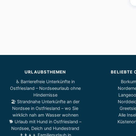
URLAUBSTHEMEN
BELIEBTE 
♿ Barrierefreie Unterkünfte in
Borku
Ostfriesland – Nordseeurlaub ohne
Nordern
Hindernisse
Langeo
🏖️ Strandnahe Unterkünfte an der
Norddei
Nordsee in Ostfriesland – wo Sie
Greetsie
wirklich nah am Wasser wohnen
Alle Inse
🐕 Urlaub mit Hund in Ostfriesland –
Küstenor
Nordsee, Deich und Hundestrand
👨‍👩‍👧‍👦 Familienurlaub in