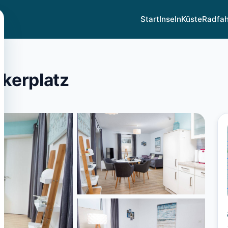
Start
Inseln
Küste
Radfa
z
kerplatz