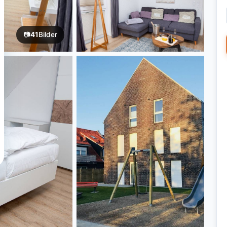
📷
41
Bilder