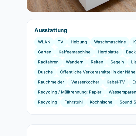
Ausstattung
WLAN
TV
Heizung
Waschmaschine
K
Garten
Kaffeemaschine
Herdplatte
Back
Radfahren
Wandern
Reiten
Segeln
Li
Dusche
Öffentliche Verkehrsmittel in der Nähe
Rauchmelder
Wasserkocher
Kabel-TV
E
Recycling / Mülltrennung: Papier
Wassersparend
Recycling
Fahrstuhl
Kochnische
Sound 