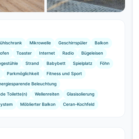
+36 Bilder
ühlschrank
Mikrowelle
Geschirrspüler
Balkon
ofen
Toaster
Internet
Radio
Bügeleisen
egestühle
Strand
Babybett
Spielplatz
Föhn
Parkmöglichkeit
Fitness und Sport
nergiesparende Beleuchtung
e Toilette(n)
Wellenreiten
Glasisolierung
System
Möblierter Balkon
Ceran-Kochfeld