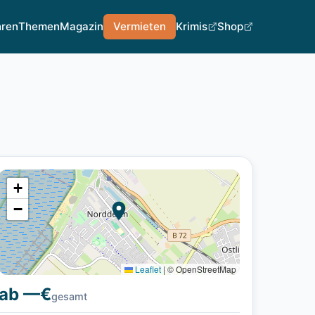
hren
Themen
Magazin
Vermieten
Krimis
Shop
+
−
Leaflet
|
© OpenStreetMap
ab —€
gesamt