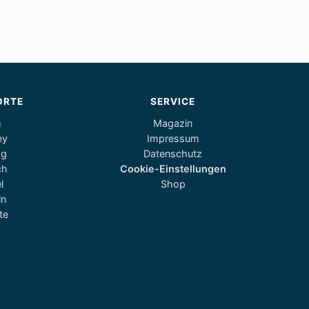
ORTE
SERVICE
m
Magazin
ey
Impressum
og
Datenschutz
ch
Cookie-Einstellungen
l
Shop
ln
te