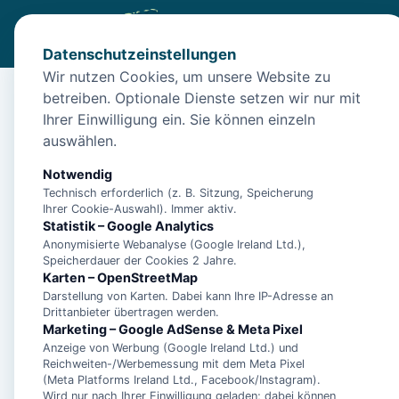
Datenschutzeinstellungen
Wir nutzen Cookies, um unsere Website zu
betreiben. Optionale Dienste setzen wir nur mit
Start
/
Unterkünfte
/
Norden
/
Norden: Apartment Ankerplat
Ihrer Einwilligung ein. Sie können einzeln
Norden: Apartment An
auswählen.
26506 Norden
Notwendig
Technisch erforderlich (z. B. Sitzung, Speicherung
Ihrer Cookie-Auswahl). Immer aktiv.
Statistik – Google Analytics
Anonymisierte Webanalyse (Google Ireland Ltd.),
Speicherdauer der Cookies 2 Jahre.
Karten – OpenStreetMap
Darstellung von Karten. Dabei kann Ihre IP-Adresse an
Drittanbieter übertragen werden.
Marketing – Google AdSense & Meta Pixel
Anzeige von Werbung (Google Ireland Ltd.) und
Reichweiten-/Werbemessung mit dem Meta Pixel
(Meta Platforms Ireland Ltd., Facebook/Instagram).
Wird nur nach Ihrer Einwilligung geladen; dabei können