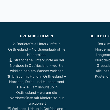
URLAUBSTHEMEN
BELIEBTE 
♿ Barrierefreie Unterkünfte in
Borku
Ostfriesland – Nordseeurlaub ohne
Nordern
Hindernisse
Langeo
🏖️ Strandnahe Unterkünfte an der
Norddei
Nordsee in Ostfriesland – wo Sie
Greetsie
wirklich nah am Wasser wohnen
Alle Inse
🐕 Urlaub mit Hund in Ostfriesland –
Küstenor
Nordsee, Deich und Hundestrand
👨‍👩‍👧‍👦 Familienurlaub in
Ostfriesland – warum die
Nordseeküste mit Kindern so gut
funktioniert
🧖 Wellness-Urlaub in Ostfriesland –