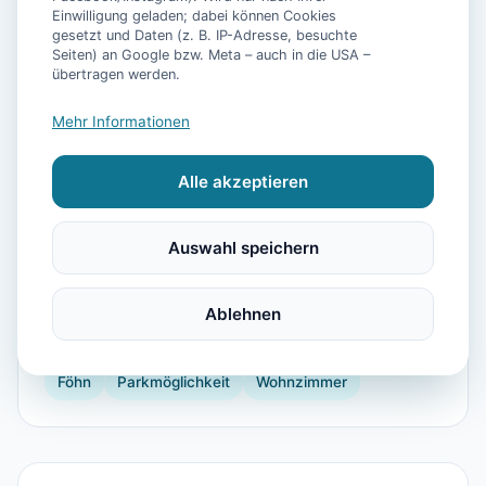
Einwilligung geladen; dabei können Cookies
gesetzt und Daten (z. B. IP-Adresse, besuchte
Seiten) an Google bzw. Meta – auch in die USA –
📷
6
Bilder
übertragen werden.
Mehr Informationen
Ausstattung
Alle akzeptieren
WLAN
TV
Heizung
Kühlschrank
Geschirrspüler
Terrasse
Auswahl speichern
Wellnessbehandlungen
Kaffeemaschine
Küchenutensilien
Backofen
Toaster
Ablehnen
Vogelbeobachtung
Golf
Reiten
Windsurfen
Föhn
Parkmöglichkeit
Wohnzimmer