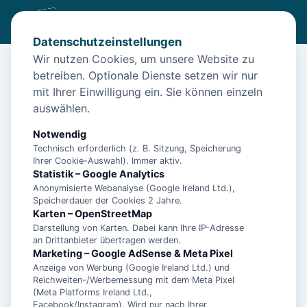
Datenschutzeinstellungen
Wir nutzen Cookies, um unsere Website zu
betreiben. Optionale Dienste setzen wir nur
Start
/
Unterkünfte
/
Norden
/
- Ferienwohnung Deichkind - Norden – Deichblick
mit Ihrer Einwilligung ein. Sie können einzeln
auswählen.
- Ferienwohnung Deichkind -
Norden – Deichblick
Notwendig
Technisch erforderlich (z. B. Sitzung, Speicherung
26506 Norden
Ihrer Cookie-Auswahl). Immer aktiv.
Statistik – Google Analytics
Anonymisierte Webanalyse (Google Ireland Ltd.),
Speicherdauer der Cookies 2 Jahre.
Karten – OpenStreetMap
Darstellung von Karten. Dabei kann Ihre IP-Adresse
an Drittanbieter übertragen werden.
Marketing – Google AdSense & Meta Pixel
Anzeige von Werbung (Google Ireland Ltd.) und
Reichweiten-/Werbemessung mit dem Meta Pixel
(Meta Platforms Ireland Ltd.,
Facebook/Instagram). Wird nur nach Ihrer