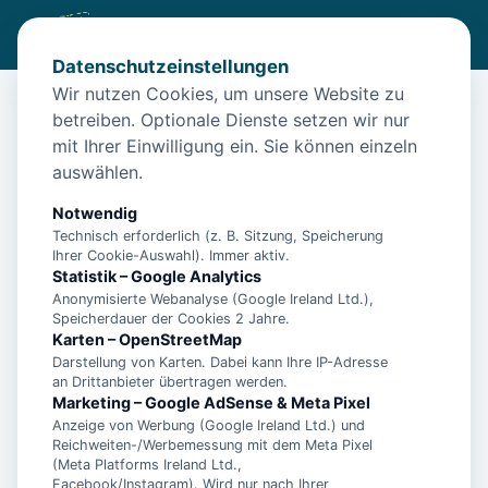
Datenschutzeinstellungen
Wir nutzen Cookies, um unsere Website zu
betreiben. Optionale Dienste setzen wir nur
Start
/
Unterkünfte
/
Norden
/
Nordsee-Urlaub in Norden: Backbord in Norden
mit Ihrer Einwilligung ein. Sie können einzeln
auswählen.
Nordsee-Urlaub in Norden:
Backbord in Norden
Notwendig
Technisch erforderlich (z. B. Sitzung, Speicherung
26506 Norden
Ihrer Cookie-Auswahl). Immer aktiv.
Statistik – Google Analytics
Anonymisierte Webanalyse (Google Ireland Ltd.),
Speicherdauer der Cookies 2 Jahre.
Karten – OpenStreetMap
Darstellung von Karten. Dabei kann Ihre IP-Adresse
an Drittanbieter übertragen werden.
Marketing – Google AdSense & Meta Pixel
Anzeige von Werbung (Google Ireland Ltd.) und
Reichweiten-/Werbemessung mit dem Meta Pixel
(Meta Platforms Ireland Ltd.,
Facebook/Instagram). Wird nur nach Ihrer