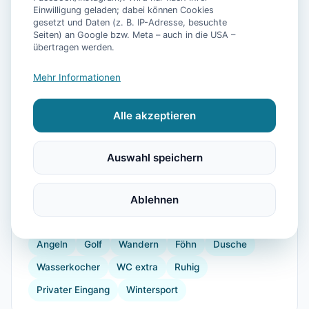
Einwilligung geladen; dabei können Cookies
gesetzt und Daten (z. B. IP-Adresse, besuchte
Seiten) an Google bzw. Meta – auch in die USA –
übertragen werden.
📷
14
Bilder
Mehr Informationen
Alle akzeptieren
Ausstattung
TV
Küche
Kühlschrank
Mikrowelle
Auswahl speichern
Geschirrspüler
Terrasse
Garten
Kaffeemaschine
Herdplatte
Ablehnen
Backofen
Toaster
Internet
Radio
Radfahren
Angeln
Golf
Wandern
Föhn
Dusche
Wasserkocher
WC extra
Ruhig
Privater Eingang
Wintersport