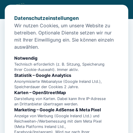
Datenschutzeinstellungen
Wir nutzen Cookies, um unsere Website zu
betreiben. Optionale Dienste setzen wir nur
Start
/
Unterkünfte
/
Norden
/
Chalet bis 4 Personen (ohne Hund) Norden – Nordsee-Urlaub...
mit Ihrer Einwilligung ein. Sie können einzeln
auswählen.
Chalet bis 4 Personen (ohne Hund)
Norden – Nordsee-Urlaub...
Notwendig
Technisch erforderlich (z. B. Sitzung, Speicherung
26506 Norden
Ihrer Cookie-Auswahl). Immer aktiv.
Statistik – Google Analytics
Anonymisierte Webanalyse (Google Ireland Ltd.),
Speicherdauer der Cookies 2 Jahre.
Karten – OpenStreetMap
Darstellung von Karten. Dabei kann Ihre IP-Adresse
an Drittanbieter übertragen werden.
Marketing – Google AdSense & Meta Pixel
Anzeige von Werbung (Google Ireland Ltd.) und
Reichweiten-/Werbemessung mit dem Meta Pixel
(Meta Platforms Ireland Ltd.,
Facebook/Instagram). Wird nur nach Ihrer