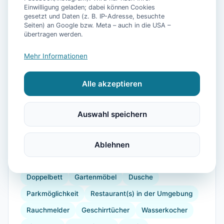
Einwilligung geladen; dabei können Cookies
gesetzt und Daten (z. B. IP-Adresse, besuchte
Seiten) an Google bzw. Meta – auch in die USA –
übertragen werden.
📷
10
Bilder
Mehr Informationen
Alle akzeptieren
Ausstattung
Heizung
Parkplatz
Küche
Kühlschrank
Auswahl speichern
Mikrowelle
Geschirrspüler
Terrasse
Fahrradverleih
Kaffeemaschine
Ablehnen
Herdplatte
Gefrierfach
Backofen
Toaster
Internet
Doppelbett
Gartenmöbel
Dusche
Parkmöglichkeit
Restaurant(s) in der Umgebung
Rauchmelder
Geschirrtücher
Wasserkocher