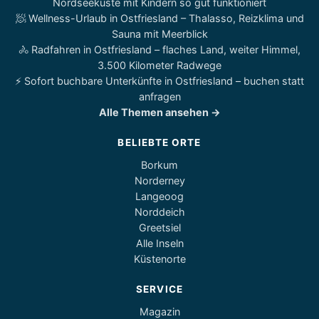
Nordseeküste mit Kindern so gut funktioniert
🧖 Wellness-Urlaub in Ostfriesland – Thalasso, Reizklima und
Sauna mit Meerblick
🚴 Radfahren in Ostfriesland – flaches Land, weiter Himmel,
3.500 Kilometer Radwege
⚡ Sofort buchbare Unterkünfte in Ostfriesland – buchen statt
anfragen
Alle Themen ansehen →
BELIEBTE ORTE
Borkum
Norderney
Langeoog
Norddeich
Greetsiel
Alle Inseln
Küstenorte
SERVICE
Magazin