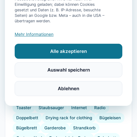
Einwilligung geladen; dabei können Cookies
gesetzt und Daten (z. B. IP-Adresse, besuchte
Seiten) an Google bzw. Meta – auch in die USA –
📷
22
Bilder
übertragen werden.
Mehr Informationen
Ausstattung
Alle akzeptieren
WLAN
TV
Heizung
Waschmaschine
Kühlschrank
Mikrowelle
Geschirrspüler
Auswahl speichern
Terrasse
Garten
Kaffeemaschine
Herdplatte
Geschirr
Espressomaschine
Ablehnen
Gefrierfach
Küchenutensilien
Backofen
Toaster
Staubsauger
Internet
Radio
Doppelbett
Drying rack for clothing
Bügeleisen
Bügelbrett
Garderobe
Strandkorb