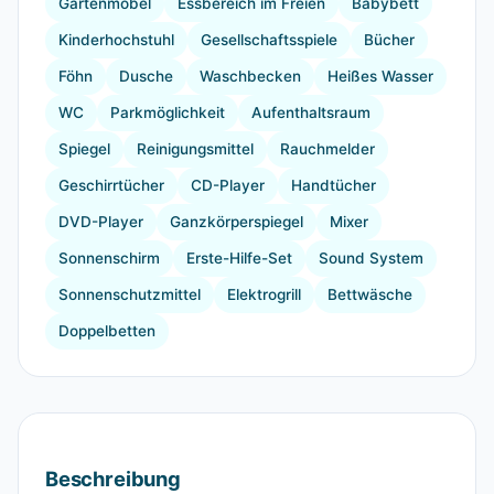
Gartenmöbel
Essbereich im Freien
Babybett
Kinderhochstuhl
Gesellschaftsspiele
Bücher
Föhn
Dusche
Waschbecken
Heißes Wasser
WC
Parkmöglichkeit
Aufenthaltsraum
Spiegel
Reinigungsmittel
Rauchmelder
Geschirrtücher
CD-Player
Handtücher
DVD-Player
Ganzkörperspiegel
Mixer
Sonnenschirm
Erste-Hilfe-Set
Sound System
Sonnenschutzmittel
Elektrogrill
Bettwäsche
Doppelbetten
Beschreibung