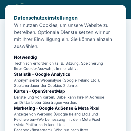
Datenschutzeinstellungen
Wir nutzen Cookies, um unsere Website zu
betreiben. Optionale Dienste setzen wir nur
Start
/
Unterkünfte
/
Norden
/
Entdecke die Frisiaperle: Dein für 3 Pers. – Norden
mit Ihrer Einwilligung ein. Sie können einzeln
auswählen.
Entdecke die Frisiaperle: Dein für 3
Pers. – Norden
Notwendig
Technisch erforderlich (z. B. Sitzung, Speicherung
26506 Norden
Ihrer Cookie-Auswahl). Immer aktiv.
Statistik – Google Analytics
Anonymisierte Webanalyse (Google Ireland Ltd.),
Speicherdauer der Cookies 2 Jahre.
Karten – OpenStreetMap
Darstellung von Karten. Dabei kann Ihre IP-Adresse
an Drittanbieter übertragen werden.
Marketing – Google AdSense & Meta Pixel
Anzeige von Werbung (Google Ireland Ltd.) und
Reichweiten-/Werbemessung mit dem Meta Pixel
(Meta Platforms Ireland Ltd.,
Facebook/Instagram). Wird nur nach Ihrer