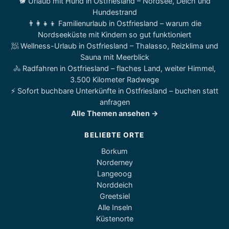
🐕 Urlaub mit Hund in Ostfriesland – Nordsee, Deich und
Hundestrand
👨‍👩‍👧‍👦 Familienurlaub in Ostfriesland – warum die
Nordseeküste mit Kindern so gut funktioniert
🧖 Wellness-Urlaub in Ostfriesland – Thalasso, Reizklima und
Sauna mit Meerblick
🚴 Radfahren in Ostfriesland – flaches Land, weiter Himmel,
3.500 Kilometer Radwege
⚡ Sofort buchbare Unterkünfte in Ostfriesland – buchen statt
anfragen
Alle Themen ansehen →
BELIEBTE ORTE
Borkum
Norderney
Langeoog
Norddeich
Greetsiel
Alle Inseln
Küstenorte