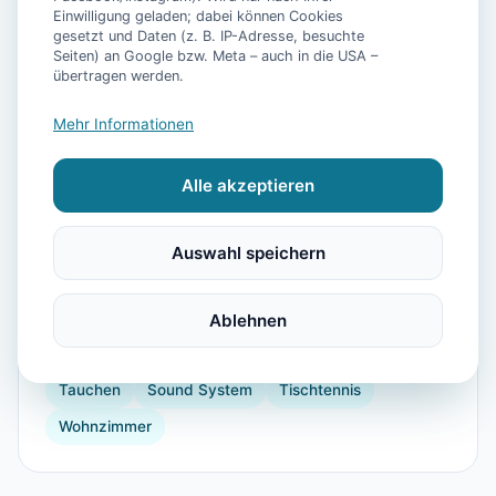
Einwilligung geladen; dabei können Cookies
gesetzt und Daten (z. B. IP-Adresse, besuchte
Seiten) an Google bzw. Meta – auch in die USA –
📷
3
Bilder
übertragen werden.
Mehr Informationen
Ausstattung
Alle akzeptieren
WLAN
TV
Heizung
Kühlschrank
Mikrowelle
Garten
Wellnessbehandlungen
Auswahl speichern
Kaffeemaschine
Herdplatte
Küchenutensilien
Backofen
Toaster
Bügelbrett
Golf
Ablehnen
Segeln
Windsurfen
Strand
Parkmöglichkeit
Tauchen
Sound System
Tischtennis
Wohnzimmer