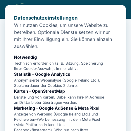
Datenschutzeinstellungen
Wir nutzen Cookies, um unsere Website zu
betreiben. Optionale Dienste setzen wir nur
Start
/
Unterkünfte
/
Norden
/
Norden: Apartment Entspanne dich in der charmanten
mit Ihrer Einwilligung ein. Sie können einzeln
auswählen.
Norden: Apartment Entspanne dich
in der charmanten
Notwendig
Technisch erforderlich (z. B. Sitzung, Speicherung
26506 Norden
Ihrer Cookie-Auswahl). Immer aktiv.
Statistik – Google Analytics
Anonymisierte Webanalyse (Google Ireland Ltd.),
Speicherdauer der Cookies 2 Jahre.
Karten – OpenStreetMap
Darstellung von Karten. Dabei kann Ihre IP-Adresse
an Drittanbieter übertragen werden.
Marketing – Google AdSense & Meta Pixel
Anzeige von Werbung (Google Ireland Ltd.) und
Reichweiten-/Werbemessung mit dem Meta Pixel
(Meta Platforms Ireland Ltd.,
Facebook/Instagram). Wird nur nach Ihrer