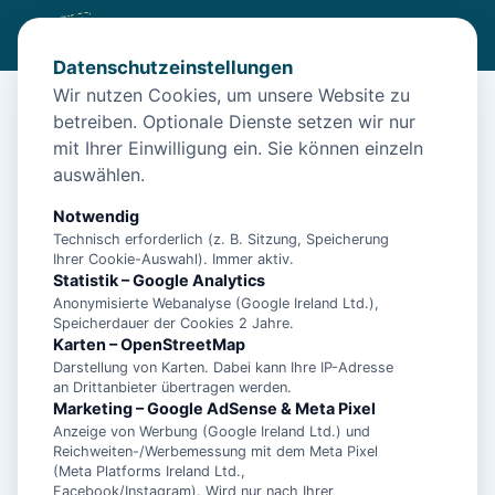
Datenschutzeinstellungen
Wir nutzen Cookies, um unsere Website zu
betreiben. Optionale Dienste setzen wir nur
Start
/
Unterkünfte
/
Norden
/
Entspannender Urlaub in der für 2 Pers. – Norden
mit Ihrer Einwilligung ein. Sie können einzeln
auswählen.
Entspannender Urlaub in der für 2
Pers. – Norden
Notwendig
Technisch erforderlich (z. B. Sitzung, Speicherung
26506 Norden
Ihrer Cookie-Auswahl). Immer aktiv.
Statistik – Google Analytics
Anonymisierte Webanalyse (Google Ireland Ltd.),
Speicherdauer der Cookies 2 Jahre.
Karten – OpenStreetMap
Darstellung von Karten. Dabei kann Ihre IP-Adresse
an Drittanbieter übertragen werden.
Marketing – Google AdSense & Meta Pixel
Anzeige von Werbung (Google Ireland Ltd.) und
Reichweiten-/Werbemessung mit dem Meta Pixel
(Meta Platforms Ireland Ltd.,
Facebook/Instagram). Wird nur nach Ihrer