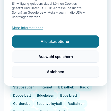
Einwilligung geladen; dabei können Cookies
gesetzt und Daten (z. B. IP-Adresse, besuchte
Seiten) an Google bzw. Meta – auch in die USA –
📷
9
Bilder
übertragen werden.
Mehr Informationen
Ausstattung
Alle akzeptieren
WLAN
TV
Heizung
Küche
Kühlschrank
Mikrowelle
Geschirrspüler
Terrasse
Garten
Auswahl speichern
Wellnessbereich
Kaffeemaschine
Herdplatte
Geschirr
Gefrierfach
Küchenutensilien
Ablehnen
Backofen
Toaster
verdunkelnde Vorhänge
Staubsauger
Internet
Bibliothek
Radio
Doppelbett
Bügeleisen
Bügelbrett
Garderobe
Beachvolleyball
Radfahren