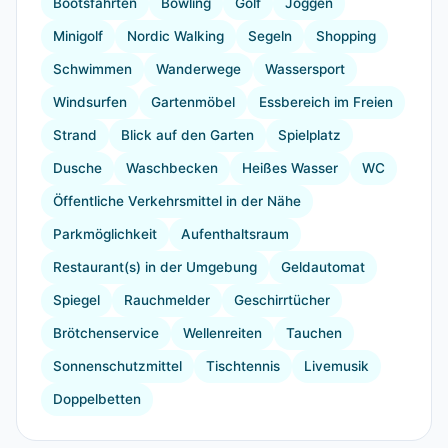
Bootsfahrten
Bowling
Golf
Joggen
Minigolf
Nordic Walking
Segeln
Shopping
Schwimmen
Wanderwege
Wassersport
Windsurfen
Gartenmöbel
Essbereich im Freien
Strand
Blick auf den Garten
Spielplatz
Dusche
Waschbecken
Heißes Wasser
WC
Öffentliche Verkehrsmittel in der Nähe
Parkmöglichkeit
Aufenthaltsraum
Restaurant(s) in der Umgebung
Geldautomat
Spiegel
Rauchmelder
Geschirrtücher
Brötchenservice
Wellenreiten
Tauchen
Sonnenschutzmittel
Tischtennis
Livemusik
Doppelbetten