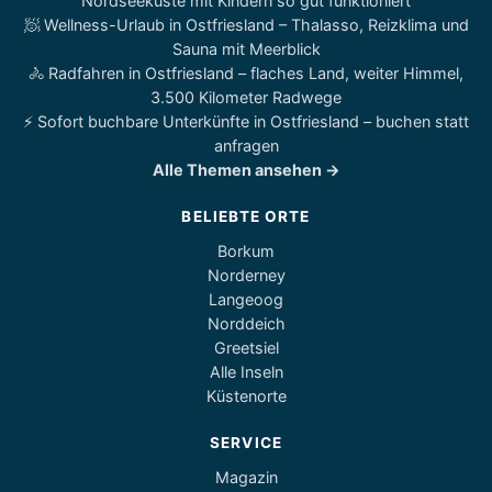
Nordseeküste mit Kindern so gut funktioniert
🧖 Wellness-Urlaub in Ostfriesland – Thalasso, Reizklima und
Sauna mit Meerblick
🚴 Radfahren in Ostfriesland – flaches Land, weiter Himmel,
3.500 Kilometer Radwege
⚡ Sofort buchbare Unterkünfte in Ostfriesland – buchen statt
anfragen
Alle Themen ansehen →
BELIEBTE ORTE
Borkum
Norderney
Langeoog
Norddeich
Greetsiel
Alle Inseln
Küstenorte
SERVICE
Magazin