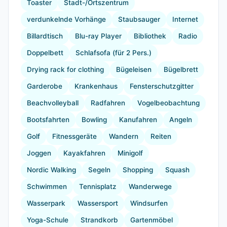
Toaster
Stadt-/Ortszentrum
verdunkelnde Vorhänge
Staubsauger
Internet
Billardtisch
Blu-ray Player
Bibliothek
Radio
Doppelbett
Schlafsofa (für 2 Pers.)
Drying rack for clothing
Bügeleisen
Bügelbrett
Garderobe
Krankenhaus
Fensterschutzgitter
Beachvolleyball
Radfahren
Vogelbeobachtung
Bootsfahrten
Bowling
Kanufahren
Angeln
Golf
Fitnessgeräte
Wandern
Reiten
Joggen
Kayakfahren
Minigolf
Nordic Walking
Segeln
Shopping
Squash
Schwimmen
Tennisplatz
Wanderwege
Wasserpark
Wassersport
Windsurfen
Yoga-Schule
Strandkorb
Gartenmöbel