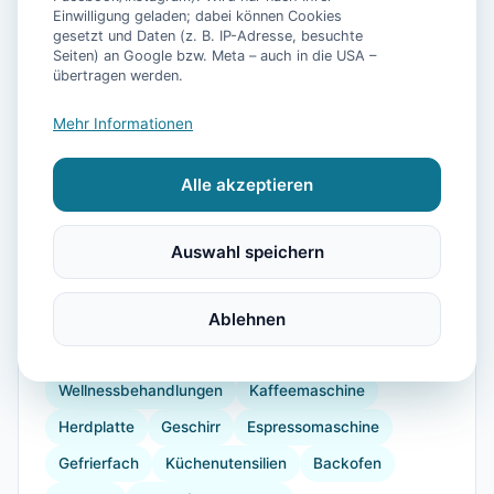
Einwilligung geladen; dabei können Cookies
gesetzt und Daten (z. B. IP-Adresse, besuchte
Seiten) an Google bzw. Meta – auch in die USA –
übertragen werden.
📷
17
Bilder
Mehr Informationen
Alle akzeptieren
Ausstattung
WLAN
TV
Heizung
Waschmaschine
Auswahl speichern
Trockner
Küche
Kühlschrank
Mikrowelle
Geschirrspüler
Terrasse
Ablehnen
Garten
Grill
Wellness
Wellnessbereich
Wellnessbehandlungen
Kaffeemaschine
Herdplatte
Geschirr
Espressomaschine
Gefrierfach
Küchenutensilien
Backofen