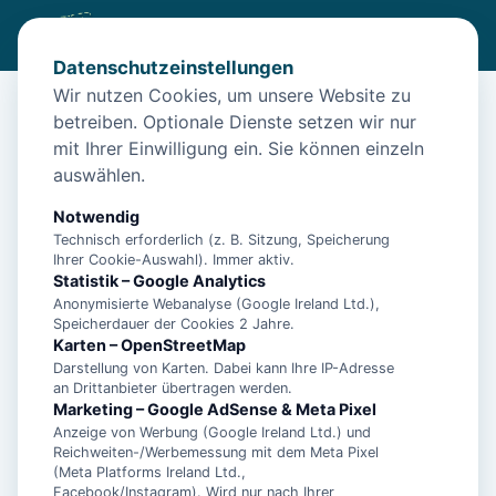
Datenschutzeinstellungen
Wir nutzen Cookies, um unsere Website zu
betreiben. Optionale Dienste setzen wir nur
Start
/
Unterkünfte
/
Norden
/
Eg-Wohnung Norden – Hunde willkommen
mit Ihrer Einwilligung ein. Sie können einzeln
auswählen.
Eg-Wohnung Norden – Hunde
willkommen
Notwendig
Technisch erforderlich (z. B. Sitzung, Speicherung
26506 Norden
Ihrer Cookie-Auswahl). Immer aktiv.
Statistik – Google Analytics
Anonymisierte Webanalyse (Google Ireland Ltd.),
Speicherdauer der Cookies 2 Jahre.
Karten – OpenStreetMap
Darstellung von Karten. Dabei kann Ihre IP-Adresse
an Drittanbieter übertragen werden.
Marketing – Google AdSense & Meta Pixel
Anzeige von Werbung (Google Ireland Ltd.) und
Reichweiten-/Werbemessung mit dem Meta Pixel
(Meta Platforms Ireland Ltd.,
Facebook/Instagram). Wird nur nach Ihrer