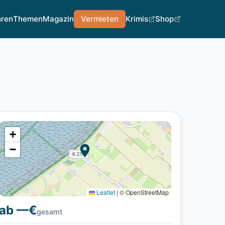
hren
Themen
Magazin
Vermieten
Krimis
Shop
+
−
Leaflet
|
© OpenStreetMap
ab —€
gesamt