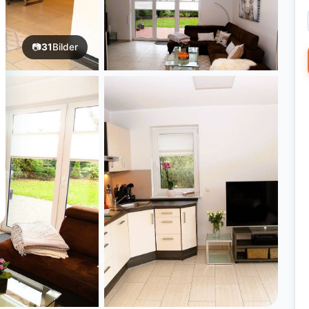
📷
31
Bilder