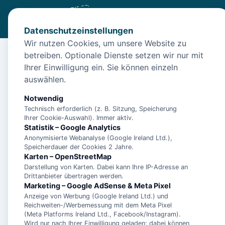
Datenschutzeinstellungen
Wir nutzen Cookies, um unsere Website zu
betreiben. Optionale Dienste setzen wir nur mit
Start
/
Unterkünfte
/
Norden
/
Norden: Familienfreundliches
Ihrer Einwilligung ein. Sie können einzeln
Norden: Familienfreun
auswählen.
26506 Norden
Notwendig
Technisch erforderlich (z. B. Sitzung, Speicherung
Ihrer Cookie-Auswahl). Immer aktiv.
Statistik – Google Analytics
Anonymisierte Webanalyse (Google Ireland Ltd.),
Speicherdauer der Cookies 2 Jahre.
Karten – OpenStreetMap
Darstellung von Karten. Dabei kann Ihre IP-Adresse an
Drittanbieter übertragen werden.
Marketing – Google AdSense & Meta Pixel
Anzeige von Werbung (Google Ireland Ltd.) und
Reichweiten-/Werbemessung mit dem Meta Pixel
(Meta Platforms Ireland Ltd., Facebook/Instagram).
Wird nur nach Ihrer Einwilligung geladen; dabei können