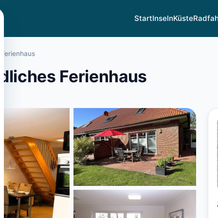
Start
Inseln
Küste
Radfa
 Ferienhaus
dliches Ferienhaus