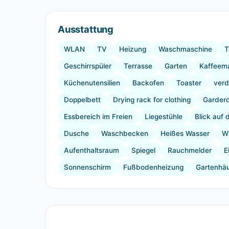
Ausstattung
WLAN
TV
Heizung
Waschmaschine
T
Geschirrspüler
Terrasse
Garten
Kaffeem
Küchenutensilien
Backofen
Toaster
verd
Doppelbett
Drying rack for clothing
Garder
Essbereich im Freien
Liegestühle
Blick auf 
Dusche
Waschbecken
Heißes Wasser
W
Aufenthaltsraum
Spiegel
Rauchmelder
E
Sonnenschirm
Fußbodenheizung
Gartenhä