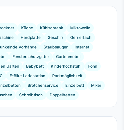
+26 Bilder
rockner
Küche
Kühlschrank
Mikrowelle
aschine
Herdplatte
Geschirr
Gefrierfach
unkelnde Vorhänge
Staubsauger
Internet
obe
Fensterschutzgitter
Gartenmöbel
den Garten
Babybett
Kinderhochstuhl
Föhn
C
E-Bike Ladestation
Parkmöglichkeit
inzelbetten
Brötchenservice
Einzelbett
Mixer
uschen
Schreibtisch
Doppelbetten