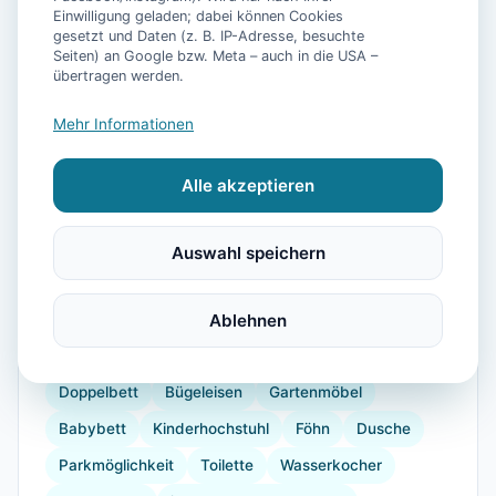
Einwilligung geladen; dabei können Cookies
gesetzt und Daten (z. B. IP-Adresse, besuchte
Seiten) an Google bzw. Meta – auch in die USA –
übertragen werden.
📷
28
Bilder
Mehr Informationen
Alle akzeptieren
Ausstattung
TV
Waschmaschine
Trockner
Küche
Auswahl speichern
Kühlschrank
Mikrowelle
Geschirrspüler
Balkon
Kaffeemaschine
Ablehnen
Herdplatte
Backofen
Toaster
Internet
Radio
Doppelbett
Bügeleisen
Gartenmöbel
Babybett
Kinderhochstuhl
Föhn
Dusche
Parkmöglichkeit
Toilette
Wasserkocher