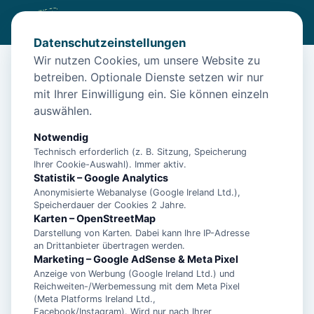
Datenschutzeinstellungen
Wir nutzen Cookies, um unsere Website zu
betreiben. Optionale Dienste setzen wir nur
Start
/
Unterkünfte
/
Norden
/
Norden: Ferienhaus für 4 Personen (60 m²)
mit Ihrer Einwilligung ein. Sie können einzeln
auswählen.
Norden: Ferienhaus für 4 Personen
(60 m²)
Notwendig
Technisch erforderlich (z. B. Sitzung, Speicherung
26506 Norden
Ihrer Cookie-Auswahl). Immer aktiv.
Statistik – Google Analytics
Anonymisierte Webanalyse (Google Ireland Ltd.),
Speicherdauer der Cookies 2 Jahre.
Karten – OpenStreetMap
Darstellung von Karten. Dabei kann Ihre IP-Adresse
an Drittanbieter übertragen werden.
Marketing – Google AdSense & Meta Pixel
Anzeige von Werbung (Google Ireland Ltd.) und
Reichweiten-/Werbemessung mit dem Meta Pixel
(Meta Platforms Ireland Ltd.,
Facebook/Instagram). Wird nur nach Ihrer