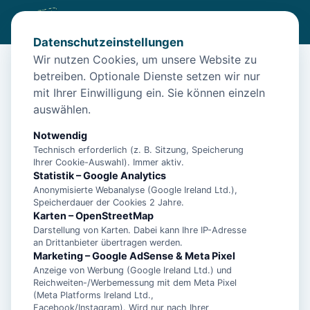
Datenschutzeinstellungen
Wir nutzen Cookies, um unsere Website zu
betreiben. Optionale Dienste setzen wir nur
Start
/
Unterkünfte
/
Norden
/
Ferienhaus Norddeich für 6 Pers. – Norden
mit Ihrer Einwilligung ein. Sie können einzeln
auswählen.
Ferienhaus Norddeich für 6 Pers. –
Norden
Notwendig
Technisch erforderlich (z. B. Sitzung, Speicherung
26506 Norden
Ihrer Cookie-Auswahl). Immer aktiv.
Statistik – Google Analytics
Anonymisierte Webanalyse (Google Ireland Ltd.),
Speicherdauer der Cookies 2 Jahre.
Karten – OpenStreetMap
Darstellung von Karten. Dabei kann Ihre IP-Adresse
an Drittanbieter übertragen werden.
Marketing – Google AdSense & Meta Pixel
Anzeige von Werbung (Google Ireland Ltd.) und
Reichweiten-/Werbemessung mit dem Meta Pixel
(Meta Platforms Ireland Ltd.,
Facebook/Instagram). Wird nur nach Ihrer