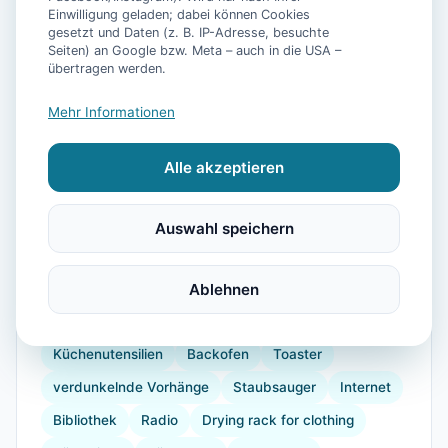
Einwilligung geladen; dabei können Cookies
gesetzt und Daten (z. B. IP-Adresse, besuchte
Seiten) an Google bzw. Meta – auch in die USA –
📷
13
Bilder
übertragen werden.
Mehr Informationen
Ausstattung
Alle akzeptieren
WLAN
TV
Heizung
Waschmaschine
Küche
Kühlschrank
Mikrowelle
Auswahl speichern
Geschirrspüler
Terrasse
Garten
Wellness
Wellnessbehandlungen
Kaffeemaschine
Ablehnen
Herdplatte
Geschirr
Gefrierfach
Küchenutensilien
Backofen
Toaster
verdunkelnde Vorhänge
Staubsauger
Internet
Bibliothek
Radio
Drying rack for clothing