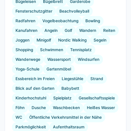
Bügeleisen
Bügelbrett
Garderobe
Fensterschutzgitter
Beachvolleyball
Radfahren
Vogelbeobachtung
Bowling
Kanufahren
Angeln
Golf
Wandern
Reiten
Joggen
Minigolf
Nordic Walking
Segeln
Shopping
Schwimmen
Tennisplatz
Wanderwege
Wassersport
Windsurfen
Yoga-Schule
Gartenmöbel
Essbereich im Freien
Liegestühle
Strand
Blick auf den Garten
Babybett
Kinderhochstuhl
Spielplatz
Gesellschaftsspiele
Föhn
Dusche
Waschbecken
Heißes Wasser
WC
Öffentliche Verkehrsmittel in der Nähe
Parkmöglichkeit
Aufenthaltsraum