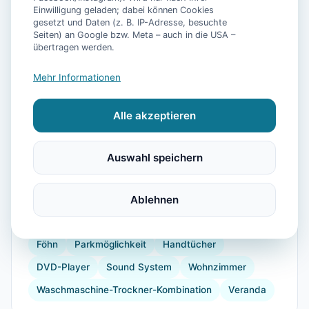
Einwilligung geladen; dabei können Cookies
gesetzt und Daten (z. B. IP-Adresse, besuchte
Seiten) an Google bzw. Meta – auch in die USA –
übertragen werden.
📷
14
Bilder
Mehr Informationen
Alle akzeptieren
Ausstattung
TV
Heizung
Kühlschrank
Mikrowelle
Auswahl speichern
Geschirrspüler
Garten
Grill
Wellnessbehandlungen
Ablehnen
Herdplatte
Backofen
Toaster
Internet
Golf
Reiten
Windsurfen
Föhn
Parkmöglichkeit
Handtücher
DVD-Player
Sound System
Wohnzimmer
Waschmaschine-Trockner-Kombination
Veranda