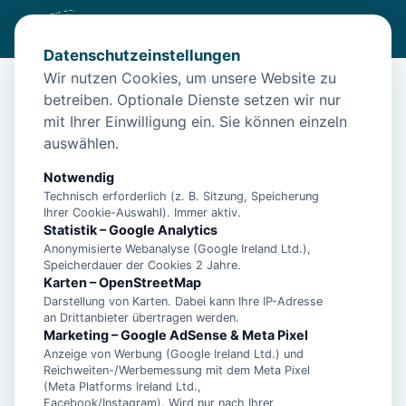
Datenschutzeinstellungen
Wir nutzen Cookies, um unsere Website zu
betreiben. Optionale Dienste setzen wir nur
Start
/
Unterkünfte
/
Norden
/
Ferienhaus Nici Wohneinheit Seehund Norden – Hunde willko...
mit Ihrer Einwilligung ein. Sie können einzeln
auswählen.
Ferienhaus Nici Wohneinheit
Seehund Norden – Hunde willko...
Notwendig
Technisch erforderlich (z. B. Sitzung, Speicherung
26506 Norden
Ihrer Cookie-Auswahl). Immer aktiv.
Statistik – Google Analytics
Anonymisierte Webanalyse (Google Ireland Ltd.),
Speicherdauer der Cookies 2 Jahre.
Karten – OpenStreetMap
Darstellung von Karten. Dabei kann Ihre IP-Adresse
an Drittanbieter übertragen werden.
Marketing – Google AdSense & Meta Pixel
Anzeige von Werbung (Google Ireland Ltd.) und
Reichweiten-/Werbemessung mit dem Meta Pixel
(Meta Platforms Ireland Ltd.,
Facebook/Instagram). Wird nur nach Ihrer