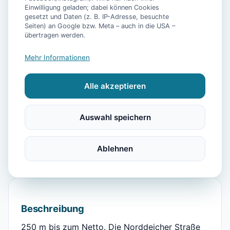
Einwilligung geladen; dabei können Cookies
gesetzt und Daten (z. B. IP-Adresse, besuchte
📷
12
Bilder
Seiten) an Google bzw. Meta – auch in die USA –
übertragen werden.
Mehr Informationen
Ausstattung
Alle akzeptieren
TV
Heizung
Kühlschrank
Garten
Grill
Herdplatte
Backofen
Toaster
Internet
Auswahl speichern
Kinderhochstuhl
Parkmöglichkeit
Handtücher
Fahrrad
Ablehnen
Beschreibung
250 m bis zum Netto. Die Norddeicher Straße