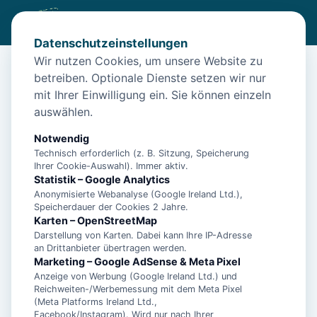
Datenschutzeinstellungen
Wir nutzen Cookies, um unsere Website zu
betreiben. Optionale Dienste setzen wir nur
Start
/
Unterkünfte
/
Norden
/
Ferienwohnung\ in Norden
mit Ihrer Einwilligung ein. Sie können einzeln
Ferienwohnung\ in Norden
auswählen.
26506 Norden
Notwendig
Technisch erforderlich (z. B. Sitzung, Speicherung
Ihrer Cookie-Auswahl). Immer aktiv.
Statistik – Google Analytics
Anonymisierte Webanalyse (Google Ireland Ltd.),
Speicherdauer der Cookies 2 Jahre.
Karten – OpenStreetMap
Darstellung von Karten. Dabei kann Ihre IP-Adresse
an Drittanbieter übertragen werden.
Marketing – Google AdSense & Meta Pixel
Anzeige von Werbung (Google Ireland Ltd.) und
Reichweiten-/Werbemessung mit dem Meta Pixel
(Meta Platforms Ireland Ltd.,
Facebook/Instagram). Wird nur nach Ihrer