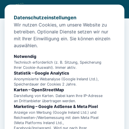
Datenschutzeinstellungen
Wir nutzen Cookies, um unsere Website zu
betreiben. Optionale Dienste setzen wir nur
Start
/
Unterkünfte
/
Norden
/
Ferienwohnung Balkenstek in Norden
mit Ihrer Einwilligung ein. Sie können einzeln
Ferienwohnung Balkenstek in
auswählen.
Norden
Notwendig
26506 Norden
Technisch erforderlich (z. B. Sitzung, Speicherung
Ihrer Cookie-Auswahl). Immer aktiv.
Statistik – Google Analytics
Anonymisierte Webanalyse (Google Ireland Ltd.),
Speicherdauer der Cookies 2 Jahre.
Karten – OpenStreetMap
Darstellung von Karten. Dabei kann Ihre IP-Adresse
an Drittanbieter übertragen werden.
Marketing – Google AdSense & Meta Pixel
Anzeige von Werbung (Google Ireland Ltd.) und
Reichweiten-/Werbemessung mit dem Meta Pixel
(Meta Platforms Ireland Ltd.,
Facebook/Instagram). Wird nur nach Ihrer