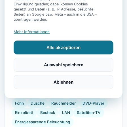
Einwilligung geladen; dabei können Cookies
gesetzt und Daten (z. B. IP-Adresse, besuchte
📷
19
Bilder
Seiten) an Google bzw. Meta – auch in die USA –
übertragen werden.
Mehr Informationen
Ausstattung
Alle akzeptieren
WLAN
Waschmaschine
Trockner
Küche
Kühlschrank
Mikrowelle
Geschirrspüler
Auswahl speichern
Balkon
Kaffeemaschine
Gefrierfach
Backofen
Toaster
Internet
Radio
Ablehnen
Doppelbett
Bügelbrett
Allergikerfreundlich
Gartenmöbel
Babybett
Kinderhochstuhl
Föhn
Dusche
Rauchmelder
DVD-Player
Einzelbett
Besteck
LAN
Satelliten-TV
Energiesparende Beleuchtung