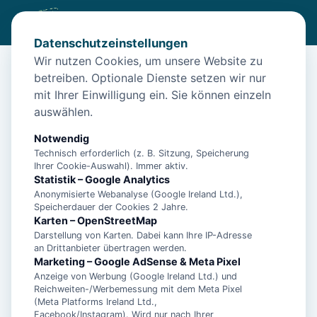
Datenschutzeinstellungen
Wir nutzen Cookies, um unsere Website zu
betreiben. Optionale Dienste setzen wir nur
Start
/
Unterkünfte
/
Norden
/
Ferienwohnung Dünentraum in Norden
mit Ihrer Einwilligung ein. Sie können einzeln
auswählen.
Ferienwohnung Dünentraum in
Norden
Notwendig
Technisch erforderlich (z. B. Sitzung, Speicherung
26506 Norden
Ihrer Cookie-Auswahl). Immer aktiv.
Statistik – Google Analytics
Anonymisierte Webanalyse (Google Ireland Ltd.),
Speicherdauer der Cookies 2 Jahre.
Karten – OpenStreetMap
Darstellung von Karten. Dabei kann Ihre IP-Adresse
an Drittanbieter übertragen werden.
Marketing – Google AdSense & Meta Pixel
Anzeige von Werbung (Google Ireland Ltd.) und
Reichweiten-/Werbemessung mit dem Meta Pixel
(Meta Platforms Ireland Ltd.,
Facebook/Instagram). Wird nur nach Ihrer