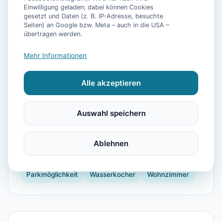
Einwilligung geladen; dabei können Cookies
gesetzt und Daten (z. B. IP-Adresse, besuchte
Seiten) an Google bzw. Meta – auch in die USA –
📷
7
Bilder
übertragen werden.
Mehr Informationen
Ausstattung
Alle akzeptieren
WLAN
Heizung
Waschmaschine
Kühlschrank
Geschirrspüler
Garten
Auswahl speichern
Kaffeemaschine
Herdplatte
Küchenutensilien
Backofen
Gartenmöbel
Babybett
Ablehnen
Kinderhochstuhl
Föhn
Dusche
Parkmöglichkeit
Wasserkocher
Wohnzimmer