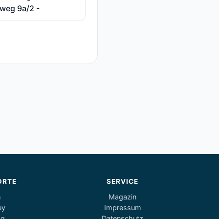
weg 9a/2 -
ORTE
SERVICE
m
Magazin
ey
Impressum
og
Datenschutz