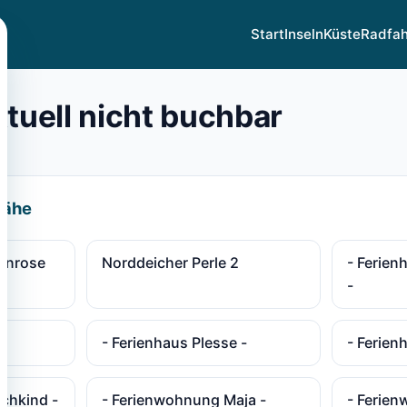
Start
Inseln
Küste
Radfa
ktuell nicht buchbar
Nähe
enrose
Norddeicher Perle 2
- Ferien
-
-
- Ferienhaus Plesse -
- Ferien
chkind -
- Ferienwohnung Maja -
- Ferie