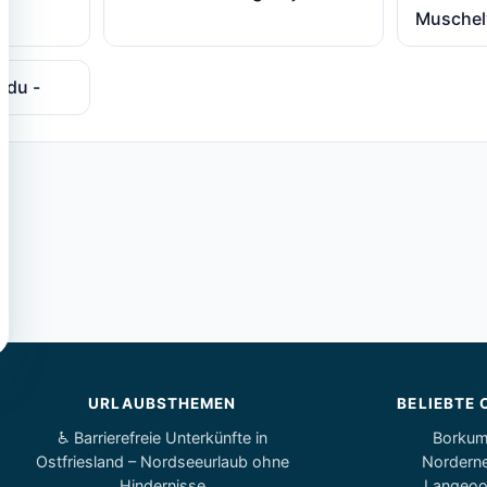
Muschel
ddu -
URLAUBSTHEMEN
BELIEBTE 
♿ Barrierefreie Unterkünfte in
Borku
Ostfriesland – Nordseeurlaub ohne
Nordern
Hindernisse
Langeo