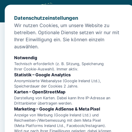
Datenschutzeinstellungen
Wir nutzen Cookies, um unsere Website zu
betreiben. Optionale Dienste setzen wir nur mit
Diese Unterkunft ist a
Ihrer Einwilligung ein. Sie können einzeln
auswählen.
Wir haben Alternativen in
Norddeich
für dich.
Notwendig
Technisch erforderlich (z. B. Sitzung, Speicherung
Unterkünfte in der 
Ihrer Cookie-Auswahl). Immer aktiv.
Statistik – Google Analytics
Anonymisierte Webanalyse (Google Ireland Ltd.),
Ferienwohnung Dün
Speicherdauer der Cookies 2 Jahre.
Karten – OpenStreetMap
Darstellung von Karten. Dabei kann Ihre IP-Adresse an
Drittanbieter übertragen werden.
Marketing – Google AdSense & Meta Pixel
- Ferienhaus Pelikan 
Anzeige von Werbung (Google Ireland Ltd.) und
Reichweiten-/Werbemessung mit dem Meta Pixel
(Meta Platforms Ireland Ltd., Facebook/Instagram).
- Ferienwohnung Dei
Wird nur nach Ihrer Einwilligung geladen; dabei können