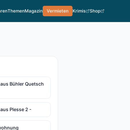
hren
Themen
Magazin
Vermieten
Krimis
Shop
haus Bühler Quetsch
haus Plesse 2 -
nwohnung