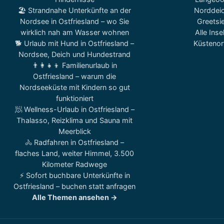
🏖️ Strandnahe Unterkünfte an der
Norddei
Nordsee in Ostfriesland – wo Sie
Greetsie
wirklich nah am Wasser wohnen
Alle Inse
🐕 Urlaub mit Hund in Ostfriesland –
Küstenor
Nordsee, Deich und Hundestrand
👨‍👩‍👧‍👦 Familienurlaub in
Ostfriesland – warum die
Nordseeküste mit Kindern so gut
funktioniert
🧖 Wellness-Urlaub in Ostfriesland –
Thalasso, Reizklima und Sauna mit
Meerblick
🚴 Radfahren in Ostfriesland –
flaches Land, weiter Himmel, 3.500
Kilometer Radwege
⚡ Sofort buchbare Unterkünfte in
Ostfriesland – buchen statt anfragen
Alle Themen ansehen →