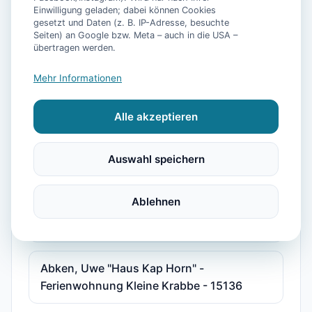
Einwilligung geladen; dabei können Cookies
"Haus am Park" Joni und Claudia Sudradjat
gesetzt und Daten (z. B. IP-Adresse, besuchte
Seiten) an Google bzw. Meta – auch in die USA –
- Ferienwohnung 2 - 15587
übertragen werden.
Mehr Informationen
"Haus Göken" Emken - Ferienwohnung 2 -
15178
Alle akzeptieren
"Kolks Huus, Seglerweg" - Ferienwohnung
Auswahl speichern
2 - 15375
Ablehnen
"Störmhuus" Rodenbäck, Silke - Wohnung
Albatros "Huus unner Lee" - 15216
Abken, Uwe "Haus Kap Horn" -
Ferienwohnung Kleine Krabbe - 15136