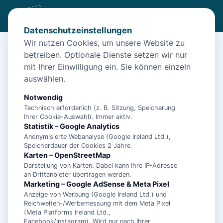
Datenschutzeinstellungen
Wir nutzen Cookies, um unsere Website zu
betreiben. Optionale Dienste setzen wir nur
Diese Unterkunft ist aktuell nicht
mit Ihrer Einwilligung ein. Sie können einzeln
buchbar
auswählen.
Wir haben Alternativen in
Neuharlingersiel
für dich.
Notwendig
Technisch erforderlich (z. B. Sitzung, Speicherung
Ihrer Cookie-Auswahl). Immer aktiv.
Unterkünfte in der Nähe
Statistik – Google Analytics
Anonymisierte Webanalyse (Google Ireland Ltd.),
Speicherdauer der Cookies 2 Jahre.
"Fischerhaus", Manuela Landmann -
Karten – OpenStreetMap
Ferienwohnung 1 - 15447
Darstellung von Karten. Dabei kann Ihre IP-Adresse
an Drittanbieter übertragen werden.
Marketing – Google AdSense & Meta Pixel
Anzeige von Werbung (Google Ireland Ltd.) und
"Haus am Leuchtturm" Einzelzimmer,
Reichweiten-/Werbemessung mit dem Meta Pixel
Landmann - Einzelzimmer - 11014
(Meta Platforms Ireland Ltd.,
Facebook/Instagram). Wird nur nach Ihrer