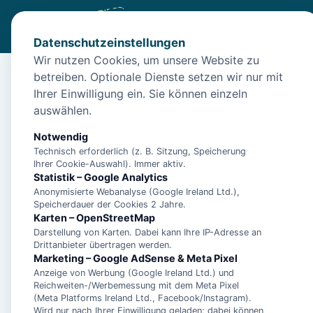
Datenschutzeinstellungen
Wir nutzen Cookies, um unsere Website zu
betreiben. Optionale Dienste setzen wir nur mit
Start
/
Unterkünfte
/
Norden
/
Ferienwohnung Strandnähe fü
Ihrer Einwilligung ein. Sie können einzeln
Ferienwohnung Strand
auswählen.
26506 Norden
Notwendig
Technisch erforderlich (z. B. Sitzung, Speicherung
Ihrer Cookie-Auswahl). Immer aktiv.
Statistik – Google Analytics
Anonymisierte Webanalyse (Google Ireland Ltd.),
Speicherdauer der Cookies 2 Jahre.
Karten – OpenStreetMap
Darstellung von Karten. Dabei kann Ihre IP-Adresse an
Drittanbieter übertragen werden.
Marketing – Google AdSense & Meta Pixel
Anzeige von Werbung (Google Ireland Ltd.) und
Reichweiten-/Werbemessung mit dem Meta Pixel
(Meta Platforms Ireland Ltd., Facebook/Instagram).
Wird nur nach Ihrer Einwilligung geladen; dabei können