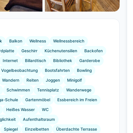
+13 Bilder
k
Balkon
Wellness
Wellnessbereich
dplatte
Geschirr
Küchenutensilien
Backofen
Internet
Billardtisch
Bibliothek
Garderobe
Vogelbeobachtung
Bootsfahrten
Bowling
Wandern
Reiten
Joggen
Minigolf
Schwimmen
Tennisplatz
Wanderwege
ga-Schule
Gartenmöbel
Essbereich im Freien
Heißes Wasser
WC
lichkeit
Aufenthaltsraum
Spiegel
Einzelbetten
Überdachte Terrasse