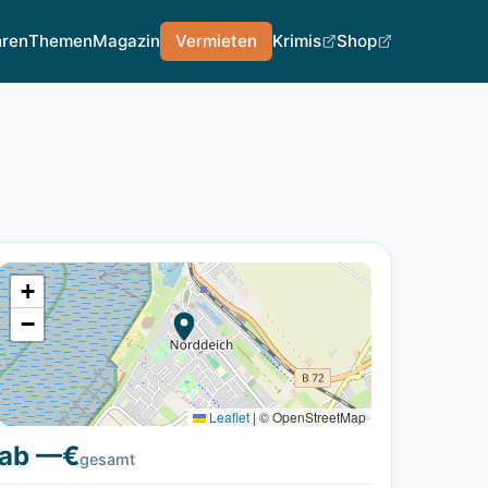
hren
Themen
Magazin
Vermieten
Krimis
Shop
+
−
Leaflet
|
© OpenStreetMap
ab —€
gesamt