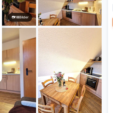
📷
18
Bilder