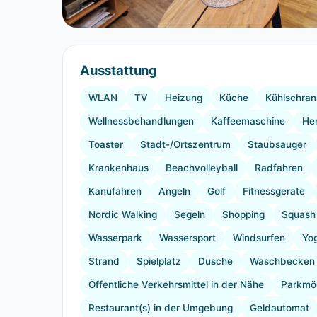
Ausstattung
WLAN
TV
Heizung
Küche
Kühlschran
Wellnessbehandlungen
Kaffeemaschine
Her
Toaster
Stadt-/Ortszentrum
Staubsauger
Krankenhaus
Beachvolleyball
Radfahren
Kanufahren
Angeln
Golf
Fitnessgeräte
Nordic Walking
Segeln
Shopping
Squash
Wasserpark
Wassersport
Windsurfen
Yo
Strand
Spielplatz
Dusche
Waschbecken
Öffentliche Verkehrsmittel in der Nähe
Parkmög
Restaurant(s) in der Umgebung
Geldautomat