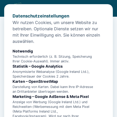
Datenschutzeinstellungen
Wir nutzen Cookies, um unsere Website zu
betreiben. Optionale Dienste setzen wir nur
Start
/
Unterkünfte
/
Norden
/
Ferienwohnung Leuchtfeuer2 Norden – Nordsee-Urlaub in
mit Ihrer Einwilligung ein. Sie können einzeln
Norden
auswählen.
Ferienwohnung Leuchtfeuer2
Notwendig
Norden – Nordsee-Urlaub in Norden
Technisch erforderlich (z. B. Sitzung, Speicherung
Ihrer Cookie-Auswahl). Immer aktiv.
26506 Norden
Statistik – Google Analytics
Anonymisierte Webanalyse (Google Ireland Ltd.),
Speicherdauer der Cookies 2 Jahre.
Karten – OpenStreetMap
Darstellung von Karten. Dabei kann Ihre IP-Adresse
an Drittanbieter übertragen werden.
Marketing – Google AdSense & Meta Pixel
Anzeige von Werbung (Google Ireland Ltd.) und
Reichweiten-/Werbemessung mit dem Meta Pixel
(Meta Platforms Ireland Ltd.,
Facebook/Instagram). Wird nur nach Ihrer