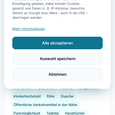
Einwilligung geladen; dabei können Cookies
gesetzt und Daten (z. B. IP-Adresse, besuchte
Seiten) an Google bzw. Meta – auch in die USA –
übertragen werden.
Mehr Informationen
📷
23
Bilder
Alle akzeptieren
Ausstattung
Auswahl speichern
WLAN
TV
Küche
Kühlschrank
Mikrowelle
Geschirrspüler
Balkon
Ablehnen
Kinderbett
Kaffeemaschine
Herdplatte
Gefrierfach
Backofen
Toaster
Doppelbett
Kinderhochstuhl
Föhn
Dusche
Öffentliche Verkehrsmittel in der Nähe
Parkmöglichkeit
Toilette
Handtücher