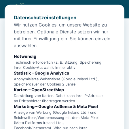
Datenschutzeinstellungen
Wir nutzen Cookies, um unsere Website zu
betreiben. Optionale Dienste setzen wir nur
Start
/
Unterkünfte
/
Norden
/
Ferienwohnung Meeresoase für 2 Pers. – Norden
mit Ihrer Einwilligung ein. Sie können einzeln
auswählen.
Ferienwohnung Meeresoase für 2
Pers. – Norden
Notwendig
Technisch erforderlich (z. B. Sitzung, Speicherung
26506 Norden
Ihrer Cookie-Auswahl). Immer aktiv.
Statistik – Google Analytics
Anonymisierte Webanalyse (Google Ireland Ltd.),
Speicherdauer der Cookies 2 Jahre.
Karten – OpenStreetMap
Darstellung von Karten. Dabei kann Ihre IP-Adresse
an Drittanbieter übertragen werden.
Marketing – Google AdSense & Meta Pixel
Anzeige von Werbung (Google Ireland Ltd.) und
Reichweiten-/Werbemessung mit dem Meta Pixel
(Meta Platforms Ireland Ltd.,
Facebook/Instagram). Wird nur nach Ihrer