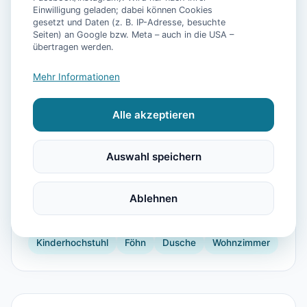
Einwilligung geladen; dabei können Cookies
gesetzt und Daten (z. B. IP-Adresse, besuchte
Seiten) an Google bzw. Meta – auch in die USA –
übertragen werden.
📷
6
Bilder
Mehr Informationen
Alle akzeptieren
Ausstattung
TV
Heizung
Waschmaschine
Kühlschrank
Auswahl speichern
Mikrowelle
Geschirrspüler
Terrasse
Kaffeemaschine
Herdplatte
Ablehnen
Backofen
Toaster
Internet
Bügelbrett
Shopping
Kinderhochstuhl
Föhn
Dusche
Wohnzimmer