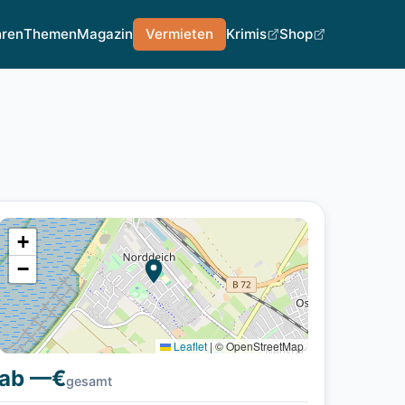
hren
Themen
Magazin
Vermieten
Krimis
Shop
+
−
Leaflet
|
© OpenStreetMap
ab —€
gesamt