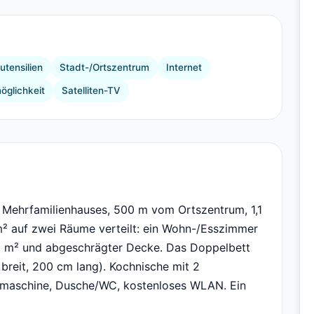
+9 Bilder
tensilien
Stadt-/Ortszentrum
Internet
öglichkeit
Satelliten-TV
 Mehrfamilienhauses, 500 m vom Ortszentrum, 1,1
² auf zwei Räume verteilt: ein Wohn-/Esszimmer
 9 m² und abgeschrägter Decke. Das Doppelbett
breit, 200 cm lang). Kochnische mit 2
eemaschine, Dusche/WC, kostenloses WLAN. Ein