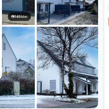
📷
14
Bilder