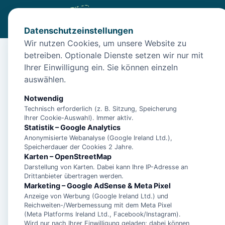
Datenschutzeinstellungen
Wir nutzen Cookies, um unsere Website zu
betreiben. Optionale Dienste setzen wir nur mit
Start
/
Unterkünfte
/
Norden
/
Ferienwohnung Mole by Inte
Ihrer Einwilligung ein. Sie können einzeln
Ferienwohnung Mole b
auswählen.
26506 Norden
Notwendig
Technisch erforderlich (z. B. Sitzung, Speicherung
Ihrer Cookie-Auswahl). Immer aktiv.
Statistik – Google Analytics
Anonymisierte Webanalyse (Google Ireland Ltd.),
Speicherdauer der Cookies 2 Jahre.
Karten – OpenStreetMap
Darstellung von Karten. Dabei kann Ihre IP-Adresse an
Drittanbieter übertragen werden.
Marketing – Google AdSense & Meta Pixel
Anzeige von Werbung (Google Ireland Ltd.) und
Reichweiten-/Werbemessung mit dem Meta Pixel
(Meta Platforms Ireland Ltd., Facebook/Instagram).
Wird nur nach Ihrer Einwilligung geladen; dabei können