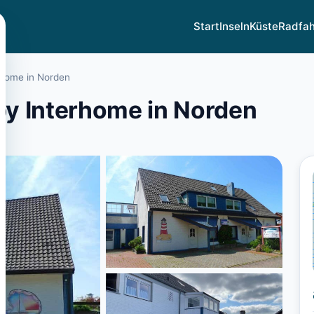
Start
Inseln
Küste
Radfa
rhome in Norden
y Interhome in Norden