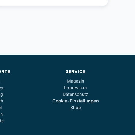
ORTE
SERVICE
m
Magazin
ey
Impressum
og
Datenschutz
ch
Cookie-Einstellungen
l
Shop
ln
te