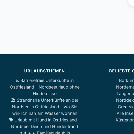
URLAUBSTHEMEN
BELIEBTE 
♿ Barrierefreie Unterkünfte in
Borku
Ostfriesland – Nordseeurlaub ohne
Nordern
Hindernisse
Langeo
🏖️ Strandnahe Unterkünfte an der
Norddei
Nordsee in Ostfriesland – wo Sie
Greetsie
wirklich nah am Wasser wohnen
Alle Inse
🐕 Urlaub mit Hund in Ostfriesland –
Küstenor
Nordsee, Deich und Hundestrand
👨‍👩‍👧‍👦 Familienurlaub in