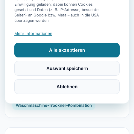
Einwilligung geladen; dabei können Cookies
gesetzt und Daten (z. B. IP-Adresse, besuchte
Seiten) an Google bzw. Meta – auch in die USA –
📷
4
Bilder
übertragen werden.
Mehr Informationen
Ausstattung
Alle akzeptieren
WLAN
TV
Heizung
Kühlschrank
Mikrowelle
Geschirrspüler
Balkon
Auswahl speichern
Kaffeemaschine
Herdplatte
Backofen
Toaster
Vogelbeobachtung
Segeln
Föhn
Ablehnen
Dusche
Parkmöglichkeit
Mountain-Biking
Waschmaschine-Trockner-Kombination