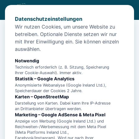
Datenschutzeinstellungen
Wir nutzen Cookies, um unsere Website zu
betreiben. Optionale Dienste setzen wir nur
Start
/
Unterkünfte
/
Norden
/
Große Gruppe: Ferienwohnung Nordmeertraum in Norden
mit Ihrer Einwilligung ein. Sie können einzeln
auswählen.
Große Gruppe: Ferienwohnung
Nordmeertraum in Norden
Notwendig
Technisch erforderlich (z. B. Sitzung, Speicherung
26506 Norden
Ihrer Cookie-Auswahl). Immer aktiv.
Statistik – Google Analytics
Anonymisierte Webanalyse (Google Ireland Ltd.),
Speicherdauer der Cookies 2 Jahre.
Karten – OpenStreetMap
Darstellung von Karten. Dabei kann Ihre IP-Adresse
an Drittanbieter übertragen werden.
Marketing – Google AdSense & Meta Pixel
Anzeige von Werbung (Google Ireland Ltd.) und
Reichweiten-/Werbemessung mit dem Meta Pixel
(Meta Platforms Ireland Ltd.,
Facebook/Instagram). Wird nur nach Ihrer