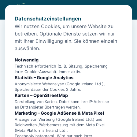
Datenschutzeinstellungen
Wir nutzen Cookies, um unsere Website zu
betreiben. Optionale Dienste setzen wir nur
Start
/
Unterkünfte
/
Norden
/
Nordsee-Urlaub in Norden: Ferienwohnung Perle 3 in Norden
mit Ihrer Einwilligung ein. Sie können einzeln
auswählen.
Nordsee-Urlaub in Norden:
Ferienwohnung Perle 3 in Norden
Notwendig
Technisch erforderlich (z. B. Sitzung, Speicherung
26506 Norden
Ihrer Cookie-Auswahl). Immer aktiv.
Statistik – Google Analytics
Anonymisierte Webanalyse (Google Ireland Ltd.),
Speicherdauer der Cookies 2 Jahre.
Karten – OpenStreetMap
Darstellung von Karten. Dabei kann Ihre IP-Adresse
an Drittanbieter übertragen werden.
Marketing – Google AdSense & Meta Pixel
Anzeige von Werbung (Google Ireland Ltd.) und
Reichweiten-/Werbemessung mit dem Meta Pixel
(Meta Platforms Ireland Ltd.,
Facebook/Instagram). Wird nur nach Ihrer