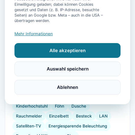
Einwilligung geladen; dabei können Cookies
gesetzt und Daten (z. B. IP-Adresse, besuchte
Seiten) an Google bzw. Meta – auch in die USA –
📷
13
Bilder
übertragen werden.
Mehr Informationen
Ausstattung
Alle akzeptieren
WLAN
Waschmaschine
Küche
Kühlschrank
Mikrowelle
Geschirrspüler
Balkon
Auswahl speichern
Kaffeemaschine
Gefrierfach
Backofen
Toaster
Internet
Radio
Doppelbett
Ablehnen
Bügelbrett
Gartenmöbel
Babybett
Kinderhochstuhl
Föhn
Dusche
Rauchmelder
Einzelbett
Besteck
LAN
Satelliten-TV
Energiesparende Beleuchtung