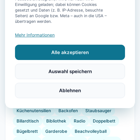
Einwilligung geladen; dabei können Cookies
gesetzt und Daten (z. B. IP-Adresse, besuchte
Seiten) an Google bzw. Meta – auch in die USA –
übertragen werden.
📷
29
Bilder
Mehr Informationen
Alle akzeptieren
Ausstattung
WLAN
TV
Heizung
Küche
Kühlschrank
Auswahl speichern
Mikrowelle
Geschirrspüler
Balkon
Wellnessbehandlungen
Ablehnen
Kaffeemaschine
Herdplatte
Geschirr
Gefrierfach
Küchenutensilien
Backofen
Staubsauger
Billardtisch
Bibliothek
Radio
Doppelbett
Bügelbrett
Garderobe
Beachvolleyball