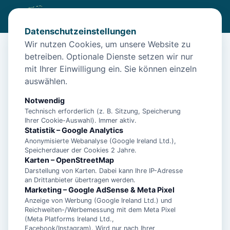
Datenschutzeinstellungen
Wir nutzen Cookies, um unsere Website zu
betreiben. Optionale Dienste setzen wir nur
Start
/
Unterkünfte
/
Norden
/
Ferienwohnung Riedefix Norden – Hunde willkommen
mit Ihrer Einwilligung ein. Sie können einzeln
auswählen.
Ferienwohnung Riedefix Norden –
Hunde willkommen
Notwendig
Technisch erforderlich (z. B. Sitzung, Speicherung
26506 Norden
Ihrer Cookie-Auswahl). Immer aktiv.
Statistik – Google Analytics
Anonymisierte Webanalyse (Google Ireland Ltd.),
Speicherdauer der Cookies 2 Jahre.
Karten – OpenStreetMap
Darstellung von Karten. Dabei kann Ihre IP-Adresse
an Drittanbieter übertragen werden.
Marketing – Google AdSense & Meta Pixel
Anzeige von Werbung (Google Ireland Ltd.) und
Reichweiten-/Werbemessung mit dem Meta Pixel
(Meta Platforms Ireland Ltd.,
Facebook/Instagram). Wird nur nach Ihrer