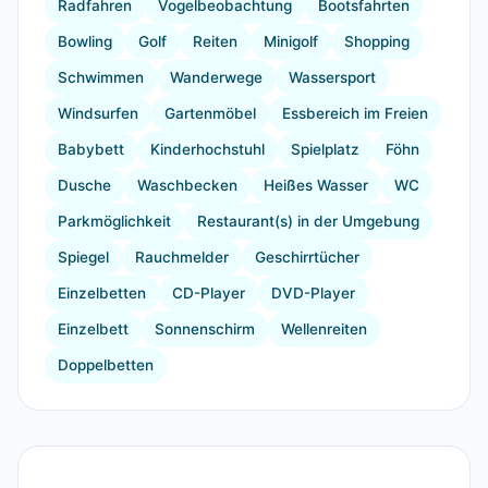
Radfahren
Vogelbeobachtung
Bootsfahrten
Bowling
Golf
Reiten
Minigolf
Shopping
Schwimmen
Wanderwege
Wassersport
Windsurfen
Gartenmöbel
Essbereich im Freien
Babybett
Kinderhochstuhl
Spielplatz
Föhn
Dusche
Waschbecken
Heißes Wasser
WC
Parkmöglichkeit
Restaurant(s) in der Umgebung
Spiegel
Rauchmelder
Geschirrtücher
Einzelbetten
CD-Player
DVD-Player
Einzelbett
Sonnenschirm
Wellenreiten
Doppelbetten