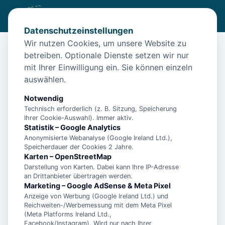
Datenschutzeinstellungen
Wir nutzen Cookies, um unsere Website zu
betreiben. Optionale Dienste setzen wir nur
Start
/
Unterkünfte
/
Norden
/
Ferienwohnung Strandliebe in Norden
mit Ihrer Einwilligung ein. Sie können einzeln
Ferienwohnung Strandliebe in
auswählen.
Norden
Notwendig
26506 Norden
Technisch erforderlich (z. B. Sitzung, Speicherung
Ihrer Cookie-Auswahl). Immer aktiv.
Statistik – Google Analytics
Anonymisierte Webanalyse (Google Ireland Ltd.),
Speicherdauer der Cookies 2 Jahre.
Karten – OpenStreetMap
Darstellung von Karten. Dabei kann Ihre IP-Adresse
an Drittanbieter übertragen werden.
Marketing – Google AdSense & Meta Pixel
Anzeige von Werbung (Google Ireland Ltd.) und
Reichweiten-/Werbemessung mit dem Meta Pixel
(Meta Platforms Ireland Ltd.,
Facebook/Instagram). Wird nur nach Ihrer