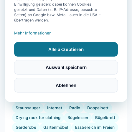
Einwilligung geladen; dabei können Cookies
gesetzt und Daten (z. B. IP-Adresse, besuchte
Seiten) an Google bzw. Meta – auch in die USA –
übertragen werden.
📷
14
Bilder
Mehr Informationen
Ausstattung
Alle akzeptieren
WLAN
TV
Heizung
Waschmaschine
Auswahl speichern
Küche
Kühlschrank
Mikrowelle
Geschirrspüler
Balkon
Kaffeemaschine
Ablehnen
Herdplatte
Geschirr
Gefrierfach
Küchenutensilien
Backofen
Toaster
Staubsauger
Internet
Radio
Doppelbett
Drying rack for clothing
Bügeleisen
Bügelbrett
Garderobe
Gartenmöbel
Essbereich im Freien