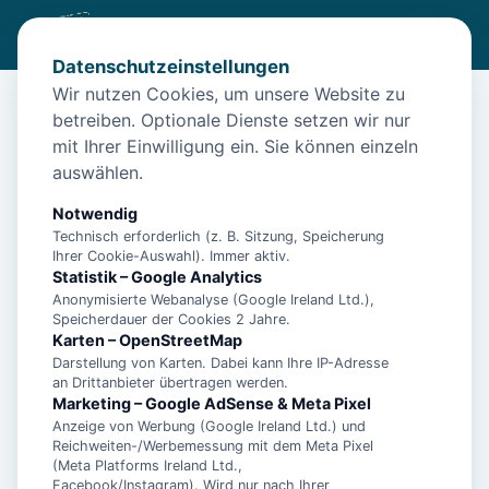
Datenschutzeinstellungen
Wir nutzen Cookies, um unsere Website zu
betreiben. Optionale Dienste setzen wir nur
Start
/
Unterkünfte
/
Norden
/
Allergikerfreundlich: Ferienwohnung Wellness-Oase in Norden
mit Ihrer Einwilligung ein. Sie können einzeln
auswählen.
Allergikerfreundlich:
Ferienwohnung Wellness-Oase in
Notwendig
Technisch erforderlich (z. B. Sitzung, Speicherung
Norden
Ihrer Cookie-Auswahl). Immer aktiv.
Statistik – Google Analytics
26506 Norden
Anonymisierte Webanalyse (Google Ireland Ltd.),
Speicherdauer der Cookies 2 Jahre.
Karten – OpenStreetMap
Darstellung von Karten. Dabei kann Ihre IP-Adresse
an Drittanbieter übertragen werden.
Marketing – Google AdSense & Meta Pixel
Anzeige von Werbung (Google Ireland Ltd.) und
Reichweiten-/Werbemessung mit dem Meta Pixel
(Meta Platforms Ireland Ltd.,
Facebook/Instagram). Wird nur nach Ihrer