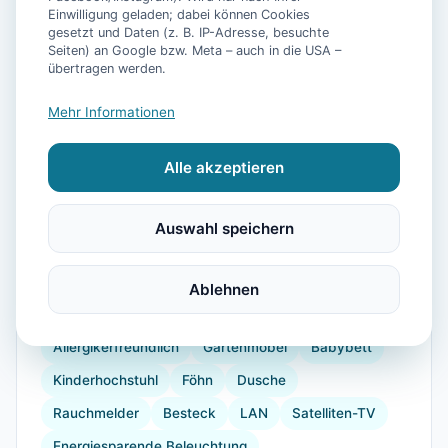
Einwilligung geladen; dabei können Cookies
gesetzt und Daten (z. B. IP-Adresse, besuchte
Seiten) an Google bzw. Meta – auch in die USA –
übertragen werden.
📷
22
Bilder
Mehr Informationen
Alle akzeptieren
Ausstattung
WLAN
Waschmaschine
Küche
Kühlschrank
Auswahl speichern
Mikrowelle
Geschirrspüler
Terrasse
Sauna
Kaffeemaschine
Gefrierfach
Backofen
Ablehnen
Toaster
Internet
Radio
Doppelbett
Allergikerfreundlich
Gartenmöbel
Babybett
Kinderhochstuhl
Föhn
Dusche
Rauchmelder
Besteck
LAN
Satelliten-TV
Energiesparende Beleuchtung