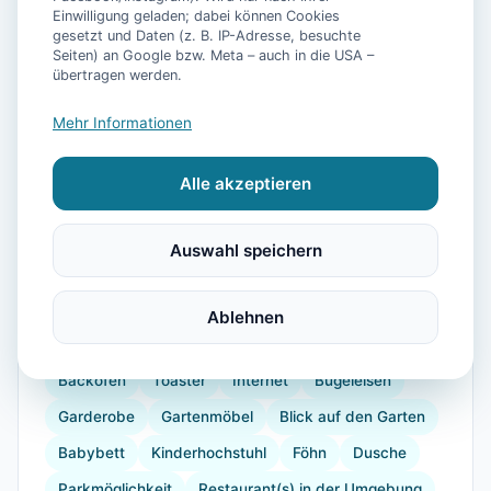
Einwilligung geladen; dabei können Cookies
gesetzt und Daten (z. B. IP-Adresse, besuchte
Seiten) an Google bzw. Meta – auch in die USA –
übertragen werden.
📷
23
Bilder
Mehr Informationen
Alle akzeptieren
Ausstattung
WLAN
TV
Heizung
Waschmaschine
Auswahl speichern
Küche
Kühlschrank
Mikrowelle
Geschirrspüler
Balkon
Garten
Ablehnen
Kaffeemaschine
Herdplatte
Küchenutensilien
Backofen
Toaster
Internet
Bügeleisen
Garderobe
Gartenmöbel
Blick auf den Garten
Babybett
Kinderhochstuhl
Föhn
Dusche
Parkmöglichkeit
Restaurant(s) in der Umgebung