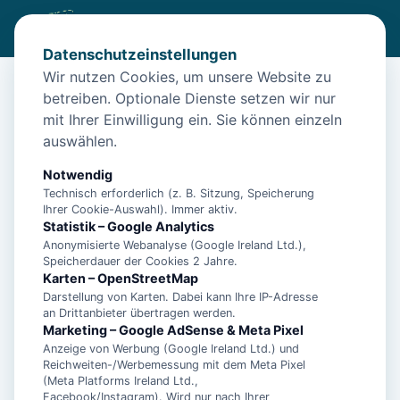
Datenschutzeinstellungen
Wir nutzen Cookies, um unsere Website zu
betreiben. Optionale Dienste setzen wir nur
Start
/
Unterkünfte
/
Norden
/
Nordsee-Urlaub in Norden: Ferienwohnungen Saida Wohnung 1...
mit Ihrer Einwilligung ein. Sie können einzeln
auswählen.
Nordsee-Urlaub in Norden:
Ferienwohnungen Saida Wohnung
Notwendig
Technisch erforderlich (z. B. Sitzung, Speicherung
1...
Ihrer Cookie-Auswahl). Immer aktiv.
Statistik – Google Analytics
26506 Norden
Anonymisierte Webanalyse (Google Ireland Ltd.),
Speicherdauer der Cookies 2 Jahre.
Karten – OpenStreetMap
Darstellung von Karten. Dabei kann Ihre IP-Adresse
an Drittanbieter übertragen werden.
Marketing – Google AdSense & Meta Pixel
Anzeige von Werbung (Google Ireland Ltd.) und
Reichweiten-/Werbemessung mit dem Meta Pixel
(Meta Platforms Ireland Ltd.,
Facebook/Instagram). Wird nur nach Ihrer