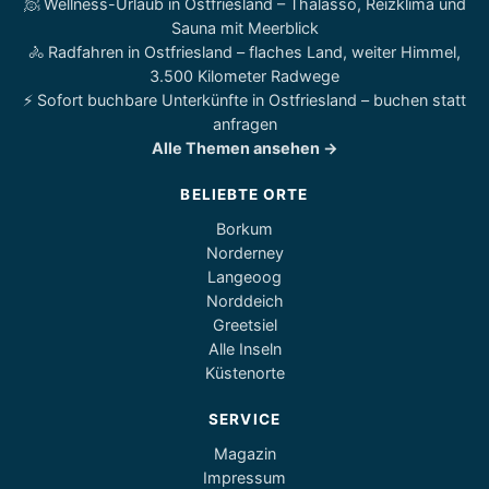
🧖 Wellness-Urlaub in Ostfriesland – Thalasso, Reizklima und
Sauna mit Meerblick
🚴 Radfahren in Ostfriesland – flaches Land, weiter Himmel,
3.500 Kilometer Radwege
⚡ Sofort buchbare Unterkünfte in Ostfriesland – buchen statt
anfragen
Alle Themen ansehen →
BELIEBTE ORTE
Borkum
Norderney
Langeoog
Norddeich
Greetsiel
Alle Inseln
Küstenorte
SERVICE
Magazin
Impressum